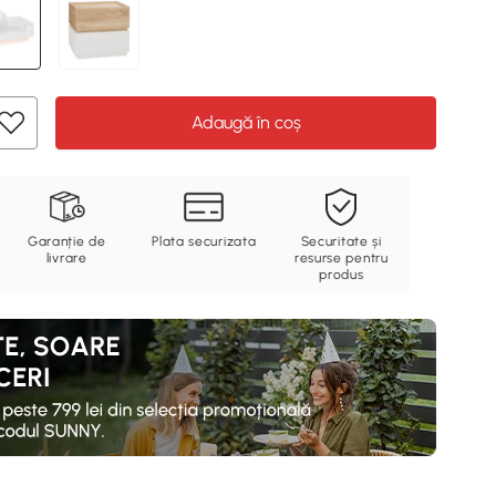
Adaugă în coș
Garanție de
Plata securizata
Securitate și
livrare
resurse pentru
produs