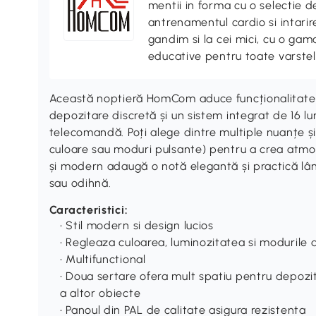
mentii in forma cu o selectie 
antrenamentul cardio si intari
gandim si la cei mici, cu o gama
educative pentru toate varstel
Această noptieră HomCom aduce funcționalitate 
depozitare discretă și un sistem integrat de 16 l
telecomandă. Poți alege dintre multiple nuanțe ș
culoare sau moduri pulsante) pentru a crea atmos
și modern adaugă o notă elegantă și practică lâng
sau odihnă.
Caracteristici:
• Stil modern si design lucios
• Regleaza culoarea, luminozitatea si modurile
• Multifunctional
• Doua sertare ofera mult spatiu pentru depozita
a altor obiecte
• Panoul din PAL de calitate asigura rezistenta