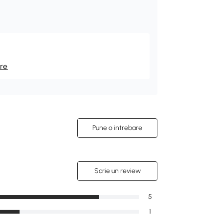
re
Pune o intrebare
Scrie un review
5
1