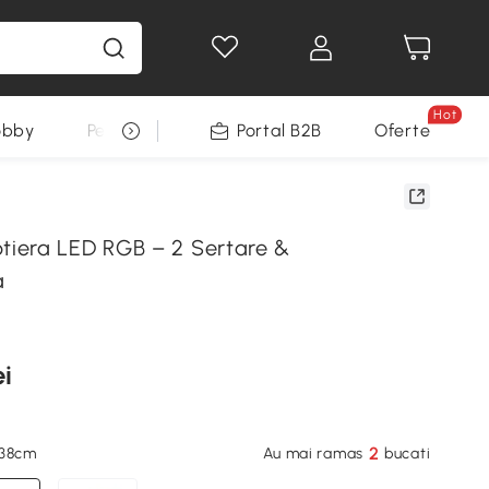
Hot
obby
Pentru animale
Portal B2B
Decoratiuni Sarbatori
Oferte
iera LED RGB – 2 Sertare &
a
ei
2
x38cm
Au mai ramas
bucati