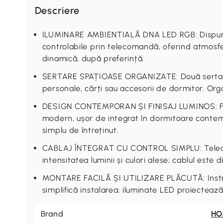
Descriere
ILUMINARE AMBIENTIALĂ DNA LED RGB: Dispune
controlabile prin telecomandă, oferind atmosf
dinamică, după preferință.
SERTARE SPAȚIOASE ORGANIZATE: Două sertare 
personale, cărți sau accesorii de dormitor. Or
DESIGN CONTEMPORAN ȘI FINISAJ LUMINOS: Finis
modern, ușor de integrat în dormitoare contem
simplu de întreținut.
CABLAJ ÎNTEGRAT CU CONTROL SIMPLU: Telec
intensitatea luminii și culori alese; cablul este 
MONTARE FACILĂ ȘI UTILIZARE PLĂCUTĂ: Instruc
simplifică instalarea; iluminate LED proiectea
Brand
H