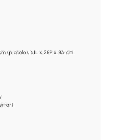
 cm (piccolo), 61L x 28P x 8A cm
V
ertar)