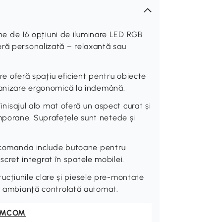
 de 16 opțiuni de iluminare LED RGB
eră personalizată – relaxantă sau
oferă spațiu eficient pentru obiecte
ganizare ergonomică la îndemână.
ajul alb mat oferă un aspect curat și
porane. Suprafețele sunt netede și
omanda include butoane pentru
discret integrat în spatele mobilei.
țiunile clare și piesele pre-montate
ză ambianță controlată automat.
OMCOM