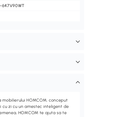
1-647V90WT
ta mobilierului HOMCOM, conceput
i cu zi cu un amestec inteligent de
 asemenea, HOMCOM te ajuta sa te