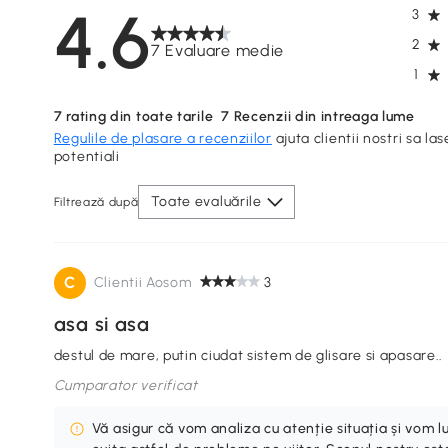
4.6
3
2
7 Evaluare medie
1
7
rating din toate tarile
7
Recenzii din intreaga lume
Regulile de plasare a recenziilor
ajuta clientii nostri sa las
potentiali
Toate evaluările
Filtrează după
C
Clientii Aosom
3
asa si asa
destul de mare, putin ciudat sistem de glisare si apasare..
Cumparator verificat
Vă asigur că vom analiza cu atenție situația și vom 