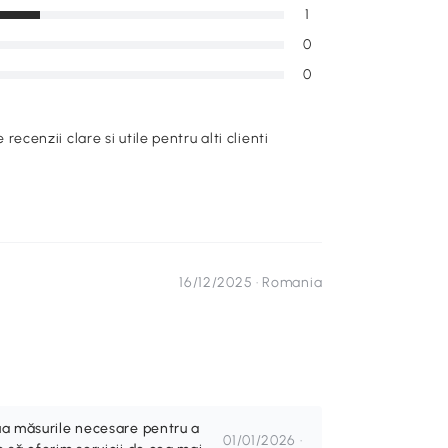
1
0
0
e recenzii clare si utile pentru alti clienti
16/12/2025 ·
Romania
lua măsurile necesare pentru a
01/01/2026 ·