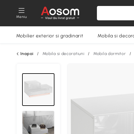
Meniu
Mobilier exterior si gradinarit
Mobila si decora
Inapoi
/
Mobila si decoratiuni
/
Mobila dormitor
/