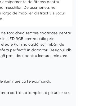
de echipamente de fitness pentru
rea muschilor. De asemenea, ne
 larga de mobilier distractiv si jocuri
e.
de top: două sertare spațioase pentru
umini LED RGB controlabile prin
i efecte (lumina caldă, schimbări de
fera perfectă în dormitor. Designul alb
ă pat, ideal pentru lectură, relaxare
 de iluminare cu telecomanda
rea cartilor, a lampilor, a pixurilor sau