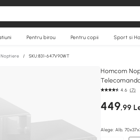
tiuni
Pentru birou
Pentru copii
Sport si H
Noptiere
/
SKU:831-647V90WT
Homcom Nopt
Telecomand
4.6
(7)
449
,99 L
Alege:
Alb, 70x37