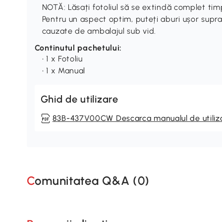
NOTĂ: Lăsați fotoliul să se extindă complet t
Pentru un aspect optim, puteți aburi ușor supra
cauzate de ambalajul sub vid.
Continutul pachetului:
• 1 x Fotoliu
• 1 x Manual
Ghid de utilizare
83B-437V00CW Descarca manualul de utiliz
Comunitatea Q&A (
0
)