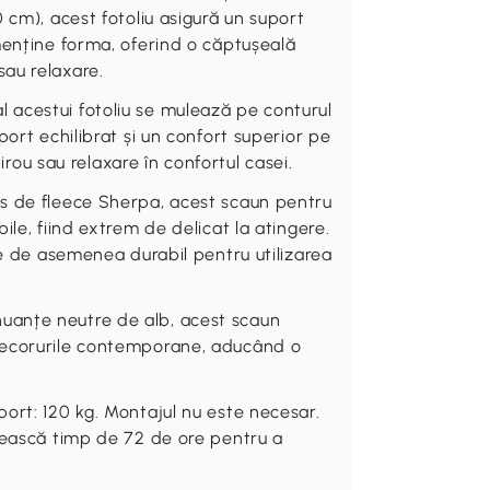
 cm), acest fotoliu asigură un suport
menține forma, oferind o căptușeală
au relaxare.
acestui fotoliu se mulează pe conturul
ort echilibrat și un confort superior pe
birou sau relaxare în confortul casei.
s de fleece Sherpa, acest scaun pentru
le, fiind extrem de delicat la atingere.
te de asemenea durabil pentru utilizarea
uanțe neutre de alb, acest scaun
decorurile contemporane, aducând o
ort: 120 kg. Montajul nu este necesar.
sească timp de 72 de ore pentru a