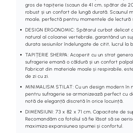
gros de tapițerie (scaun de 41 cm, spătar de 20
robust și un confort de lungă durată. Scaunul 
moale, perfectă pentru momentele de lectură s
DESIGN ERGONOMIC: Spătarul curbat delicat al 
natural al coloanei vertebrale, garantând un sup
durata sesiunilor îndelungate de citit, lucrul la 
TAPIȚERIE SHERPA: Acoperit cu un strat genero
sufragerie emană o căldură și un confort palpabi
Fabricat din materiale moale și respirabile, es
de zi cu zi.
MINIMALISM STILAT: Cu un design modern în n
pentru sufragerie se armonizează perfect cu 
notă de eleganță discretă în orice locuință.
DIMENSIUNI: 73 x 82 x 71 cm, Capacitate de sup
Recomandăm ca fotoliul să fie lăsat să se aeri
maximiza expansiunea spumei și confortul.