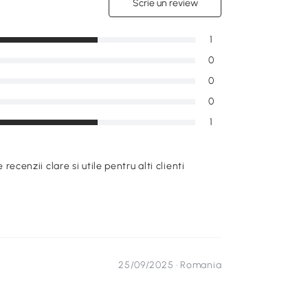
Scrie un review
1
0
0
0
1
e recenzii clare si utile pentru alti clienti
25/09/2025 ·
Romania