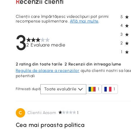
Recenzii clienti
Clienții care împărtășesc videoclipuri pot primi
5
recompense suplimentare.
Află mai multe
.
4
3
3
2
2 Evaluare medie
1
2
rating din toate tarile
2
Recenzii din intreaga lume
Regulile de plasare a recenziilor
ajuta clientii nostri sa las
potentiali
Toate evaluările
1
1
Filtrează după
C
Clientii Aosom
1
Cea mai proasta politica