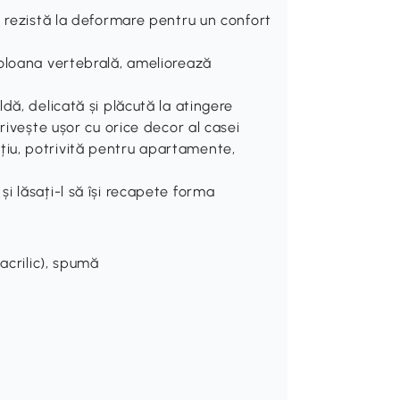
, rezistă la deformare pentru un confort
coloana vertebrală, ameliorează
dă, delicată și plăcută la atingere
rivește ușor cu orice decor al casei
iu, potrivită pentru apartamente,
i lăsați-l să își recapete forma
acrilic), spumă