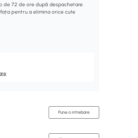
imp de 72 de ore după despachetare.
fața pentru a elimina orice cute
are
Pune o intrebare