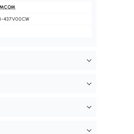
OMCOM
B-437V00CW