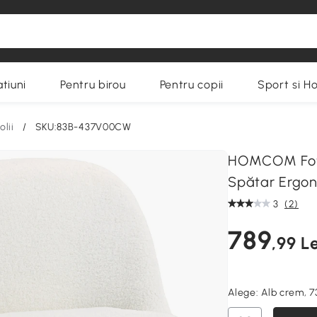
tiuni
Pentru birou
Pentru copii
Sport si H
olii
/
SKU:83B-437V00CW
HOMCOM Fotol
Spătar Ergo
3
(2)
789
,99 Le
Alege:
Alb crem, 