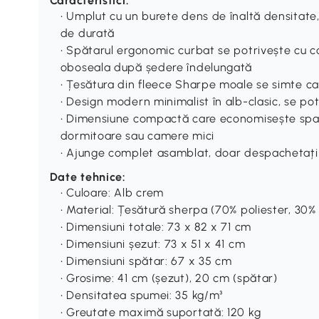
Caracteristici:
• Umplut cu un burete dens de înaltă densitate
de durată
• Spătarul ergonomic curbat se potrivește cu 
oboseala după ședere îndelungată
• Țesătura din fleece Sharpe moale se simte cal
• Design modern minimalist în alb-clasic, se pot
• Dimensiune compactă care economisește spaț
dormitoare sau camere mici
• Ajunge complet asamblat, doar despachetați ș
Date tehnice:
• Culoare: Alb crem
• Material: Țesătură sherpa (70% poliester, 30% 
• Dimensiuni totale: 73 x 82 x 71 cm
• Dimensiuni șezut: 73 x 51 x 41 cm
• Dimensiuni spătar: 67 x 35 cm
• Grosime: 41 cm (șezut), 20 cm (spătar)
• Densitatea spumei: 35 kg/m³
• Greutate maximă suportată: 120 kg