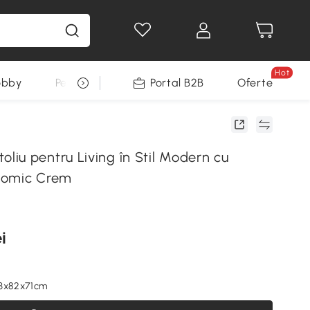
Hot
obby
Pentru animale
Portal B2B
Decoratiuni Sarbatori
Oferte
iu pentru Living în Stil Modern cu
nomic Crem
i
73x82x71cm