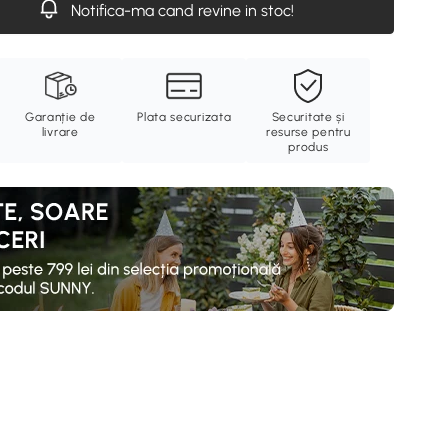
Notifica-ma cand revine in stoc!
Garanție de
Plata securizata
Securitate și
livrare
resurse pentru
produs