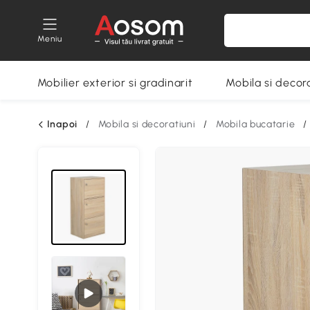
Meniu
Mobilier exterior si gradinarit
Mobila si decora
Inapoi
/
Mobila si decoratiuni
/
Mobila bucatarie
/