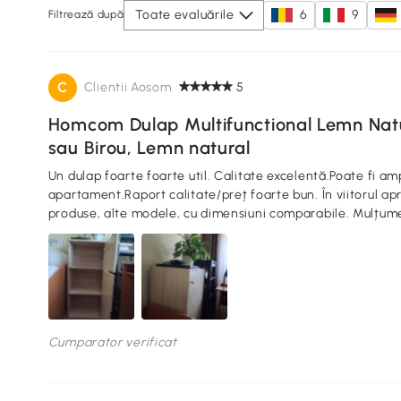
Toate evaluările
6
9
Filtrează după
C
Clientii Aosom
5
Homcom Dulap Multifunctional Lemn Natur
sau Birou, Lemn natural
Un dulap foarte foarte util. Calitate excelentă.Poate fi am
apartament.Raport calitate/preț foarte bun. În viitorul ap
produse, alte modele, cu dimensiuni comparabile. Mulțum
Cumparator verificat