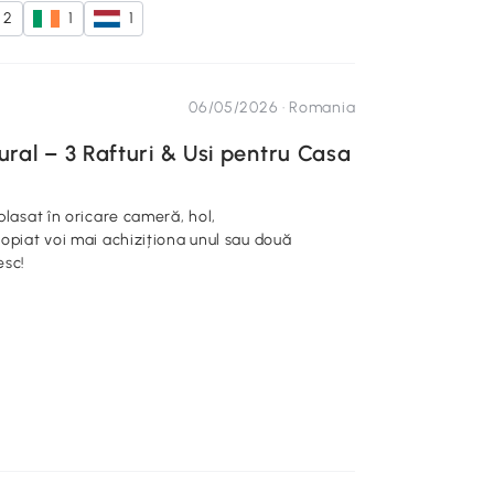
2
1
1
06/05/2026 ·
Romania
al – 3 Rafturi & Usi pentru Casa
plasat în oricare cameră, hol,
ropiat voi mai achiziționa unul sau două
esc!