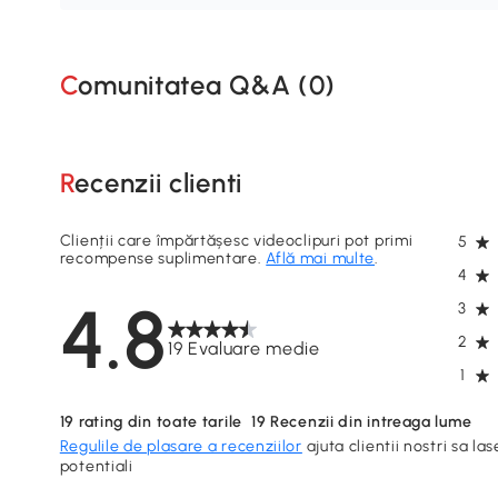
Comunitatea Q&A (
0
)
Recenzii clienti
Clienții care împărtășesc videoclipuri pot primi
5
recompense suplimentare.
Află mai multe
.
4
4.8
3
2
19 Evaluare medie
1
19
rating din toate tarile
19
Recenzii din intreaga lume
Regulile de plasare a recenziilor
ajuta clientii nostri sa las
potentiali