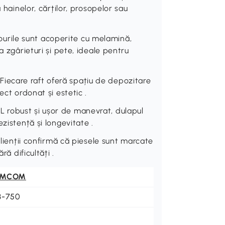
 hainelor, cărților, prosopelor sau
rile sunt acoperite cu melamină,
a zgârieturi și pete, ideale pentru
ecare raft oferă spațiu de depozitare
ect ordonat și estetic .
 robust și ușor de manevrat, dulapul
zistență și longevitate .
nții confirmă că piesele sunt marcate
ră dificultăți .
OMCOM
3-750