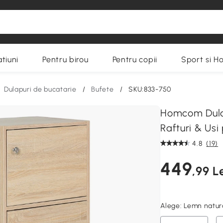
tiuni
Pentru birou
Pentru copii
Sport si H
Dulapuri de bucatarie
/
Bufete
/
SKU:833-750
Homcom Dulap
Rafturi & Usi
4.8
(19)
449
,99 L
Alege:
Lemn natur