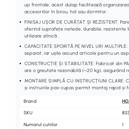
uși frontale, acest dulap facilitează organizarea
accesoriilor în birou, hol sau dormitor .
FINISAJ UȘOR DE CURĂȚAT ȘI REZISTENT: Panou
oferind suprafețe netede, durabile, rezistente l
utilizare zilnică .
CAPACITATE SPORITĂ PE NIVEL URI MULTIPLE: Fi
separat, iar ușile ascund articole pentru un asp
CONSTRUCȚIE ȘI STABILITATE: Fabricat din PAL
are o greutate rezonabilă (~20 kg), asigurând re
MONTARE SIMPLĂ CU INSTRUCȚIUNI CLARE: Clie
și instruirile pas-cupas permit montaj rapid și fă
Brand
H
SKU
83
Numarul cutiilor
1