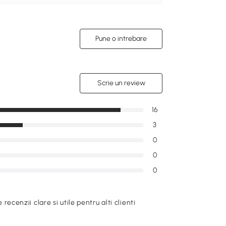
Pune o intrebare
Scrie un review
16
3
0
0
0
e recenzii clare si utile pentru alti clienti