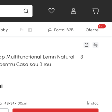
Hot
obby
Pentru animale
Portal B2B
Decoratiuni Sarbatori
Oferte
 Multifunctional Lemn Natural – 3
 pentru Casa sau Birou
ei
al, 48x34x100cm
În stoc