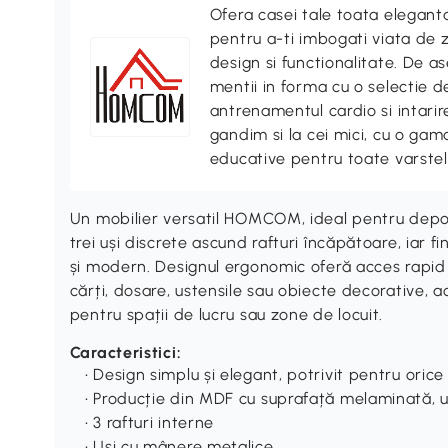
Ofera casei tale toata elegan
pentru a-ti imbogati viata de z
design si functionalitate. De
mentii in forma cu o selectie 
antrenamentul cardio si intari
gandim si la cei mici, cu o gama
educative pentru toate varstel
Un mobilier versatil HOMCOM, ideal pentru depozi
trei uși discrete ascund rafturi încăpătoare, iar f
și modern. Designul ergonomic oferă acces rapid 
cărți, dosare, ustensile sau obiecte decorative, 
pentru spații de lucru sau zone de locuit.
Caracteristici:
• Design simplu și elegant, potrivit pentru oric
• Producție din MDF cu suprafață melaminată, 
• 3 rafturi interne
• Uși cu mânere metalice