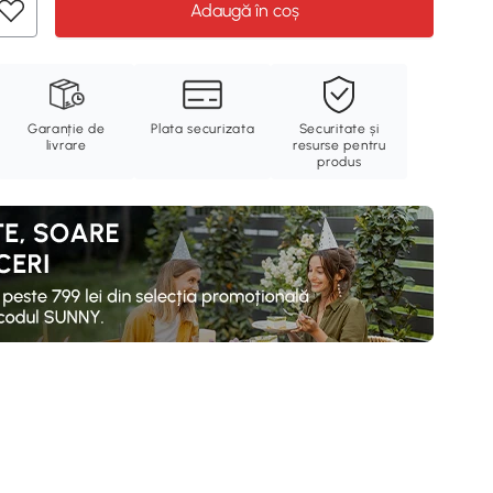
Adaugă în coș
Garanție de
Plata securizata
Securitate și
livrare
resurse pentru
produs