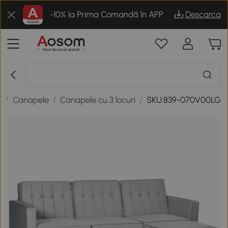
-10% la Prima Comandă în APP
Descarca
g
/
Canapele
/
Canapele cu 3 locuri
/
SKU:839-070V00LG