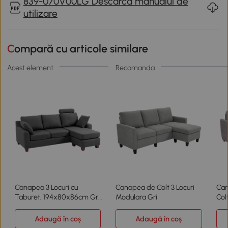
839-070V00LG Descarca manualul de
utilizare
Compară cu articole similare
Acest element
Recomanda
Canapea 3 Locuri cu
Canapea de Colt 3 Locuri
Can
Taburet, 194x80x86cm Gri
Modulara Gri
Col
Inchis
Com
Text
Adaugă în coș
Adaugă în coș