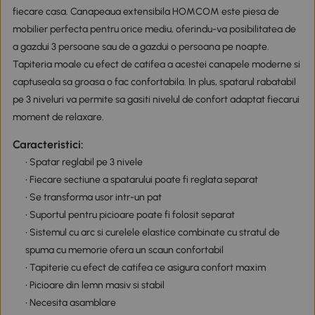
fiecare casa. Canapeaua extensibila HOMCOM este piesa de
mobilier perfecta pentru orice mediu, oferindu-va posibilitatea de
a gazdui 3 persoane sau de a gazdui o persoana pe noapte.
Tapiteria moale cu efect de catifea a acestei canapele moderne si
captuseala sa groasa o fac confortabila. In plus, spatarul rabatabil
pe 3 niveluri va permite sa gasiti nivelul de confort adaptat fiecarui
moment de relaxare.
Caracteristici:
• Spatar reglabil pe 3 nivele
• Fiecare sectiune a spatarului poate fi reglata separat
• Se transforma usor intr-un pat
• Suportul pentru picioare poate fi folosit separat
• Sistemul cu arc si curelele elastice combinate cu stratul de
spuma cu memorie ofera un scaun confortabil
• Tapiterie cu efect de catifea ce asigura confort maxim
• Picioare din lemn masiv si stabil
• Necesita asamblare