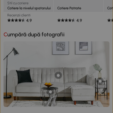
Stil cu coriere
Cotiere la nivelul spatarului
Cotiere Patrate
Cot
Recenzii clienti
4.9
4.9
Cumpără după fotografii