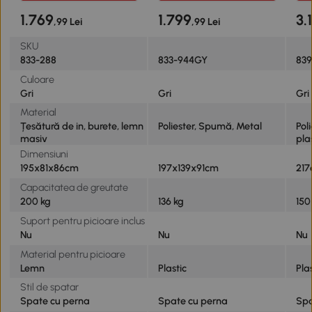
1.769
1.799
3.
,99 Lei
,99 Lei
SKU
833-288
833-944GY
839
Culoare
Gri
Gri
Gri
Material
Țesătură de in, burete, lemn
Poliester, Spumă, Metal
Pol
masiv
pla
Dimensiuni
195x81x86cm
197x139x91cm
217
Capacitatea de greutate
200 kg
136 kg
150
Suport pentru picioare inclus
Nu
Nu
Nu
Material pentru picioare
Lemn
Plastic
Pla
Stil de spatar
Spate cu perna
Spate cu perna
Spa