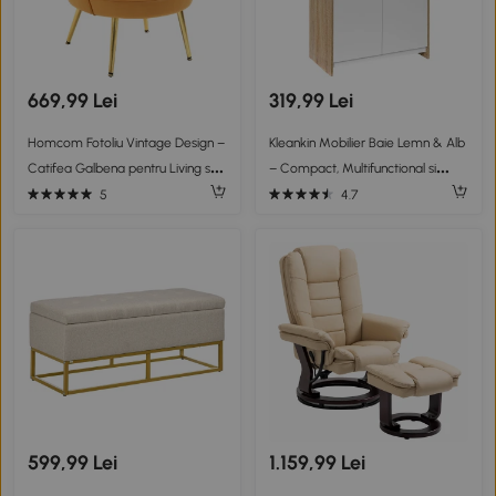
669,99 Lei
319,99 Lei
Homcom Fotoliu Vintage Design –
Kleankin Mobilier Baie Lemn & Alb
Catifea Galbena pentru Living sau
– Compact, Multifunctional si
Dormitor
Elegant
5
4.7
599,99 Lei
1.159,99 Lei