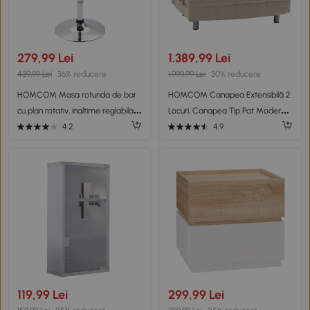
279,99 Lei
1.389,99 Lei
439,99 Lei
36% reducere
1.999,99 Lei
30% reducere
HOMCOM Masa rotunda de bar
HOMCOM Canapea Extensibilă 2
cu plan rotativ, inaltime reglabila,
Locuri, Canapea Tip Pat Modernă
baza otel
cu 4 Perne Incluse, Cadru din Oțel
4.2
4.9
și Tapițerie Textilă, Crem
119,99 Lei
299,99 Lei