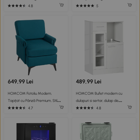
cu 4 Usi si Rafturi Reglabile, Design
mușchi și ciment, din PE și plastic,
4.8
5
Modern, Culoare Lemn Natural
verde și alb
649,99 Lei
489,99 Lei
HOMCOM Fotoliu Modern,
HOMCOM Bufet modern cu
Tapiţat cu Pânză Premium, Stil
dulapuri si sertar, dulap de
Clasic cu Braţe Rulate, Scaun de
bucatarie cu economie de spatiu
4.7
4.8
Efect pentru Living, Dormitor sau
din lemn si sticla 60x40x95cm, alb
Şemineu