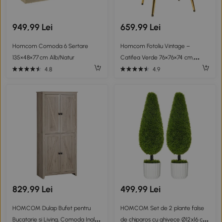
949,99 Lei
659,99 Lei
Homcom Comoda 6 Sertare
Homcom Fotoliu Vintage –
135×48×77 cm Alb/Natur
Catifea Verde 76×76×74 cm,
Design Elegant
4.8
4.9
829,99 Lei
499,99 Lei
HOMCOM Dulap Bufet pentru
HOMCOM Set de 2 plante false
Bucatarie si Living, Comoda Inalta
de chiparos cu ghivece Ø12x16 cm,