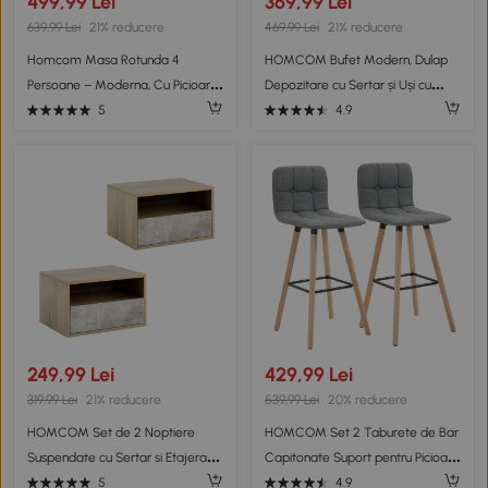
499,99 Lei
369,99 Lei
639,99 Lei
21% reducere
469,99 Lei
21% reducere
Homcom Masa Rotunda 4
HOMCOM Bufet Modern, Dulap
Persoane – Moderna, Cu Picioare
Depozitare cu Sertar și Uși cu
Otel Curbate
Închidere cu Amortizare, 3
5
4.9
Compartimente Deschise, Rafturi
Reglabile, 100x35x84cm, Alb și
Stejar
249,99 Lei
429,99 Lei
319,99 Lei
21% reducere
539,99 Lei
20% reducere
HOMCOM Set de 2 Noptiere
HOMCOM Set 2 Taburete de Bar
Suspendate cu Sertar si Etajera
Capitonate Suport pentru Picioare
45x35x27.5cm - Gri/Culoare
si Spatar Tesatura si Lemn
5
4.9