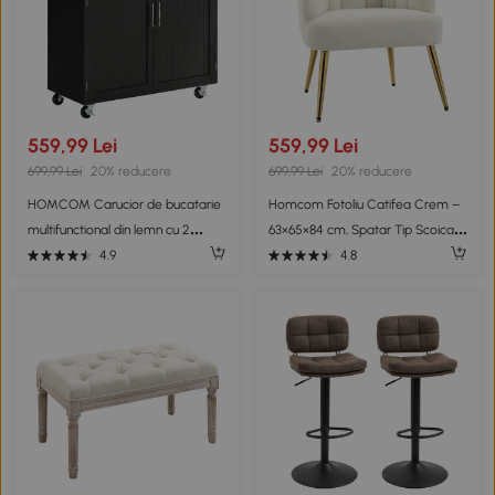
559,99 Lei
559,99 Lei
699,99 Lei
20% reducere
699,99 Lei
20% reducere
HOMCOM Carucior de bucatarie
Homcom Fotoliu Catifea Crem –
multifunctional din lemn cu 2
63×65×84 cm, Spatar Tip Scoica
sertare, dulapior si 4 roti,
Elegant
4.9
4.8
104x46x91cm, negru