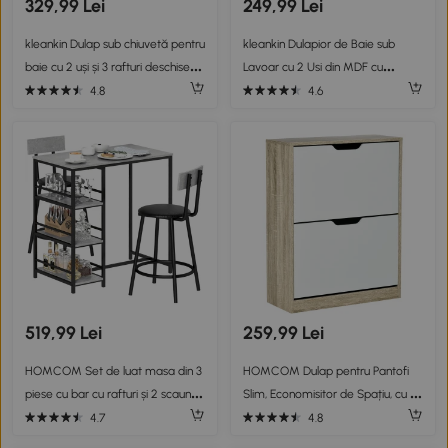
329,99 Lei
249,99 Lei
kleankin Dulap sub chiuvetă pentru
kleankin Dulapior de Baie sub
baie cu 2 uși și 3 rafturi deschise
Lavoar cu 2 Usi din MDF cu
din lemn, 90x30x60cm, alb
Economisire de Spatiu cu Etajere
4.8
4.6
Reglabile 60x30x60cm Alb
519,99 Lei
259,99 Lei
HOMCOM Set de luat masa din 3
HOMCOM Dulap pentru Pantofi
piese cu bar cu rafturi și 2 scaune
Slim, Economisitor de Spațiu, cu 2
înalte cu spătar, gri deschis
Sertare pentru 8 Perechi de
4.7
4.8
Pantofi, 62.5x26x81 cm, Lemn și