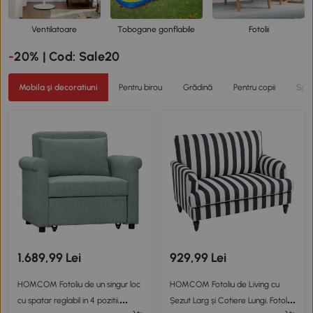
Ventilatoare
Tobogane gonflabile
Fotolii
Mobila şi decoratiuni
Pentru birou
Grădină
Pentru copii
Spor
1.689,99 Lei
929,99 Lei
HOMCOM Fotoliu de un singur loc
HOMCOM Fotoliu de Living cu
cu spatar reglabil in 4 pozitii,
Șezut Larg și Cotiere Lungi, Fotoliu