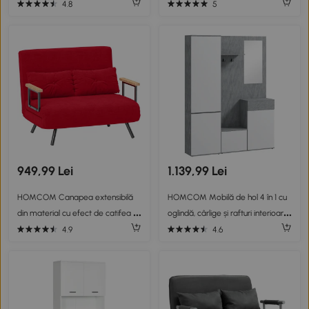
tesatura cu efect de lenjerie
din Catifea cu Dungi și Umplutură
4.8
5
respirabila si sezut captusit,
Groasă, 115x82x82 cm, Negru și
96x84,5x87,5 cm, verde
Alb
949,99 Lei
1.139,99 Lei
HOMCOM Canapea extensibilă
HOMCOM Mobilă de hol 4 în 1 cu
din material cu efect de catifea cu
oglindă, cârlige și rafturi interioare,
spătar reglabil și 2 perne,
din lemn, 145x29x184 cm, gri și alb
4.9
4.6
102x73x81 cm, roșu