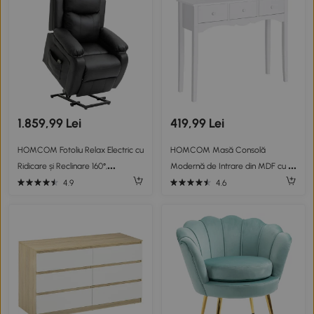
1.859,99 Lei
419,99 Lei
HOMCOM Fotoliu Relax Electric cu
HOMCOM Masă Consolă
Ridicare și Reclinare 160°,
Modernă de Intrare din MDF cu 3
Telecomandă, 76x90x105 cm,
Sertare, 100x32x85 cm, Alb
4.9
4.6
Negru