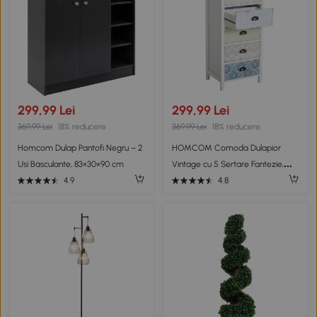
299,99 Lei
299,99 Lei
369,99 Lei
18% reducere
369,99 Lei
18% reducere
Homcom Dulap Pantofi Negru – 2
HOMCOM Comoda Dulapior
Usi Basculante, 83×30×90 cm
Vintage cu 5 Sertare Fantezie,
46x34x97.5cm
4.9
4.8