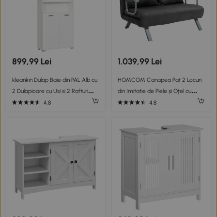
899,99 Lei
1.039,99 Lei
kleankin Dulap Baie din PAL Alb cu
HOMCOM Canapea Pat 2 Locuri
2 Dulapioare cu Usi si 2 Rafturi
din Imitatie de Piele și Oțel cu
Deschise, Design Anti rasturnare,
Spătar Reglabil în 5 Poziții,
4.8
4.8
80x33.5x190 cm
105x80x78 cm, Gri