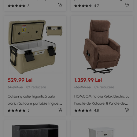
Picioare, Scaune inalte Tapitate in
5
4.7
Stil Nordic din Metal
529,99 Lei
1.359,99 Lei
649,99 Lei
18% reducere
1.659,99 Lei
18% reducere
Outsunny cutie frigorifică auto
HOMCOM Fotoliu Relax Electric cu
picnic răcitoare portabile frigider
Funcție de Ridicare, 8 Puncte de
băuturi reci călătorie ladă
Masaj, Reclinabil până la 135° cu 2
5
4.8
frigorifică congelator rigid bere
Telecomenzi, Maro
40L