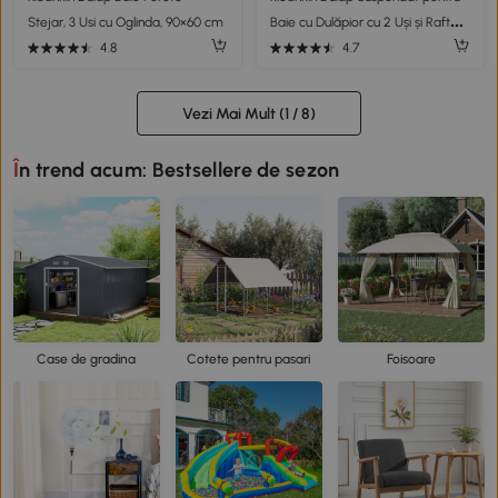
Stejar, 3 Usi cu Oglinda, 90×60 cm
Baie cu Dulăpior cu 2 Uși și Raft
Deschis, Poliță Internă Reglabilă,
4.8
4.7
Alb
Vezi Mai Mult (
1
/ 8)
În trend acum: Bestsellere de sezon
Case de gradina
Cotete pentru pasari
Foisoare