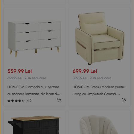
Lemn
559,99 Lei
699,99 Lei
699,99 Lei
20% reducere
879,99 Lei
20% reducere
HOMCOM Comodă cu 6 sertare
HOMCOM Fotoliu Modern pentru
cu mânere laminate, din lemn de
Living cu Umplutură Groasă,
pin, 120x40x76 cm, albă și culoare
Buzunar Lateral și Tapițerie din
4.9
lemn
Piele Sintetică, Bej