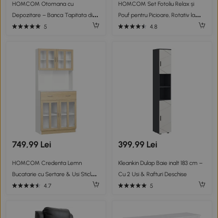
HOMCOM Otomana cu
HOMCOM Set Fotoliu Relax și
Depozitare – Banca Tapitata din
Pouf pentru Picioare, Rotativ la
Stofa & Otel
360° si Reclinabil, Imitatie de piele
5
4.8
PU cu Suport pentru Cap si Brate,
Bej
749,99 Lei
399,99 Lei
HOMCOM Credenta Lemn
Kleankin Dulap Baie inalt 183 cm –
Bucatarie cu Sertare & Usi Sticla,
Cu 2 Usi & Rafturi Deschise
80×40×180 cm
4.7
5