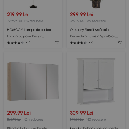
219,99 Lei
299,99 Lei
269,99 Lei
18% reducere
369,99 Lei
18% reducere
HOMCOM Lampa de podea
Outsunny Plantă Artificială
Lampă cu picior Design
Decorativă Buxus în Spirală cu
vintagecindustrial din metal
Ghiveci Inclus, Ф32x120 cm, Verde
4.8
4.9
culoare negru
299,99 Lei
309,99 Lei
369,99 Lei
18% reducere
379,99 Lei
18% reducere
Kleankin Dulap Baie Perete –
kleankin Dulap Suspendat pentru