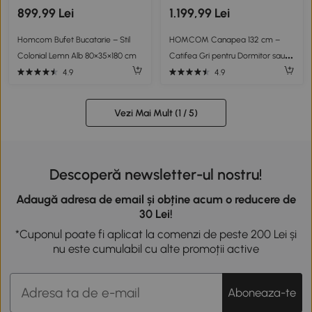
899,99 Lei
1.199,99 Lei
Homcom Bufet Bucatarie – Stil
HOMCOM Canapea 132 cm –
Colonial Lemn Alb 80×35×180 cm
Catifea Gri pentru Dormitor sau
Spatii Mici
4.9
4.9
Vezi Mai Mult (
1
/ 5)
Descoperă newsletter-ul nostru!
Adaugă adresa de email și obține acum o reducere de
30 Lei!
*Cuponul poate fi aplicat la comenzi de peste 200 Lei și
nu este cumulabil cu alte promoții active
Aboneaza-te