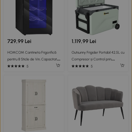
729,99 Lei
1.119,99 Lei
HOMCOM Cantineta Frigorifică
Outsunny Frigider Portabil 42,5L cu
pentru 8 Sticle de Vin, Capacitate
Compresor și Control prin
21L, Display Touch și Rafturi
Aplicație, -20℃ la 20℃
5
5
Reglabile, Negru