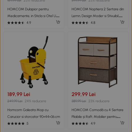
159,99 Lei
25% reducere
399,99 Lei
25% reducere
HOMCOM Dulapior pentru
HOMCOM Noptiera 2 Sertare din
Medicamente, in Sticla si Otel Usa
Lemn, Design Moder si Stivuibil,
si 2 Chei Prim Ajutor Cutie
50x40x47,5cm
4.9
4.8
Medicamente 48x25cm
189,99 Lei
299,99 Lei
249,99 Lei
24% reducere
389,99 Lei
23% reducere
Homcom Galeata Mop cu
HOMCOM Comodă cu 4 Sertare
Carucior si storcator 90×44×36 cm
Pliabile și Raft, Mobilier pentru
Camera de Zi și Dormitor,
5
4.9
58x29x78.5 cm, Multicolor