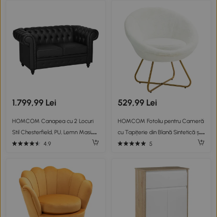
Alb
1.799,99 Lei
529,99 Lei
HOMCOM Canapea cu 2 Locuri
HOMCOM Fotoliu pentru Cameră
Stil Chesterfield, PU, Lemn Masiv,
cu Tapițerie din Blană Sintetică și
160 x 84 x 80 cm, Negru
Picioare Metalice, 75x66x79 cm,
4.9
5
Alb