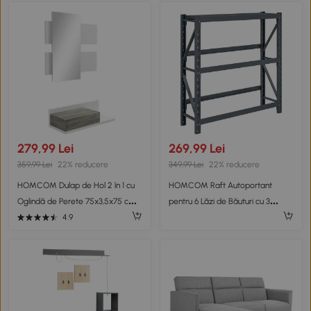
279,99 Lei
269,99 Lei
359,99 Lei
22% reducere
349,99 Lei
22% reducere
HOMCOM Dulap de Hol 2 în 1 cu
HOMCOM Raft Autoportant
Oglindă de Perete 75x3,5x75 cm
pentru 6 Lăzi de Băuturi cu 3
și Sertar 75x30,5x20 cm, Gri și Alb
Niveluri cu Polițe Ajustabile,
4.9
110x30x110cm, Gri