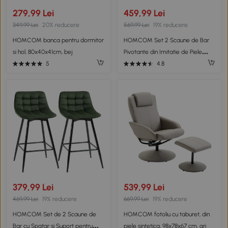
279,99 Lei
459,99 Lei
349,99 Lei
20% reducere
569,99 Lei
19% reducere
HOMCOM banca pentru dormitor
HOMCOM Set 2 Scaune de Bar
si hol, 80x40x41cm, bej
Pivotante din Imitatie de Piele
Inaltime Reglabila Negru
5
4.8
379,99 Lei
539,99 Lei
469,99 Lei
19% reducere
669,99 Lei
19% reducere
HOMCOM Set de 2 Scaune de
HOMCOM fotoliu cu taburet, din
Bar cu Spatar si Suport pentru
piele sintetica, 98x78x67 cm, gri