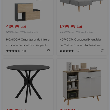
439,99 Lei
1.799,99 Lei
569,99 Lei
22% reducere
2.299,99 Lei
21% reducere
HOMCOM Organizator de intrare
HOMCOM Canapea Extensibila
cu banca de pantofi, cuier pentru
pe Colt cu 3 Locuri din Tesatura
hol cu suport pentru haine si raft,
Gri Reglabila Stil Scandinav
4.8
4.9
gri si natural