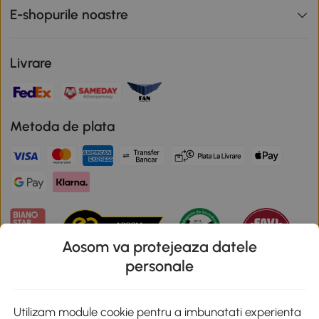
E-shopurile noastre
Livrare
Metoda de plata
Aosom va protejeaza datele
personale
Descarca aplicatia Aosom
Utilizam module cookie pentru a imbunatati experienta