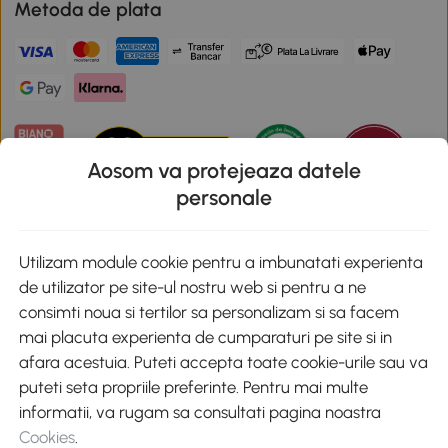
Metoda de plata
Aosom va protejeaza datele
personale
Descarca aplicatia Aosom
Utilizam module cookie pentru a imbunatati experienta
de utilizator pe site-ul nostru web si pentru a ne
Google Play
consimti noua si tertilor sa personalizam si sa facem
mai placuta experienta de cumparaturi pe site si in
afara acestuia. Puteti accepta toate cookie-urile sau va
puteti seta propriile preferinte. Pentru mai multe
+40 312294730
clienti@aosom.ro
informatii, va rugam sa consultati pagina noastra
Romania, Bucureşti Sectorul 2, Str. Barbu Paris Mumuleanu, Nr. 30-
Cookies
.
32, Spatiul E2-1, Etaj 2