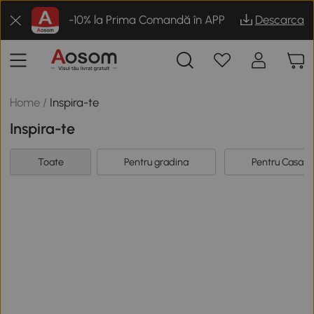
-10% la Prima Comandă în APP
Descarca
Home
/
Inspira-te
Inspira-te
Toate
Pentru gradina
Pentru Casa