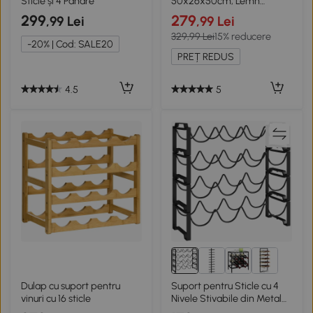
Sticle și 4 Pahare
50x26x50cm, Lemn
Natural
299
279
,99 Lei
,99 Lei
329,99 Lei
15% reducere
-20% | Cod: SALE20
PREȚ REDUS
4.5
5
Dulap cu suport pentru
Suport pentru Sticle cu 4
vinuri cu 16 sticle
Nivele Stivabile din Metal
Negru