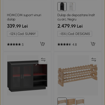
HOMCOM suport vinuri
Dulap de depozitare înalt
dulap
cu arc, Negru
339
2.479
,99 Lei
,99 Lei
-12% | Cod: SUNNY
-15% | Cod: DESIGN15
5
4.8