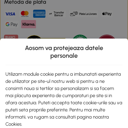
Metoda de plata
Aosom va protejeaza datele
personale
Descarca aplicatia Aosom
Utilizam module cookie pentru a imbunatati experienta
de utilizator pe site-ul nostru web si pentru a ne
Google Play
consimti noua si tertilor sa personalizam si sa facem
mai placuta experienta de cumparaturi pe site si in
afara acestuia. Puteti accepta toate cookie-urile sau va
puteti seta propriile preferinte. Pentru mai multe
+40 312294730
clienti@aosom.ro
informatii, va rugam sa consultati pagina noastra
Romania, Bucureşti Sectorul 2, Str. Barbu Paris Mumuleanu, Nr. 30-
Cookies
.
32, Spatiul E2-1, Etaj 2