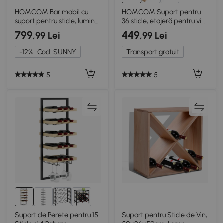
HOMCOM Bar mobil cu
HOMCOM Suport pentru
suport pentru sticle, lumină
36 sticle, etajeră pentru vin
LED și raft reglabil, din
cu 3 niveluri modulare,
799
449
,99 Lei
,99 Lei
lemn și sticlă, 120x38x88
114×28×42,5cm, lemn
cm, negru
natural
-12% | Cod: SUNNY
Transport gratuit
5
5
Suport de Perete pentru 15
Suport pentru Sticle de Vin,