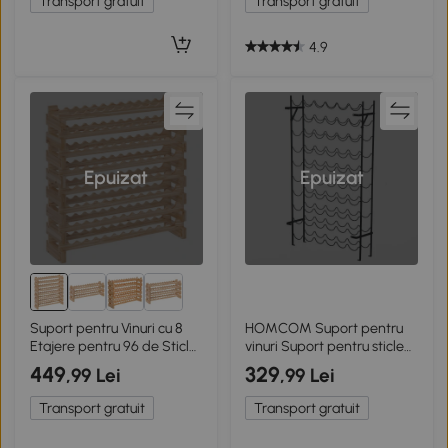
Transport gratuit
Transport gratuit
4.9
Epuizat
Epuizat
Suport pentru Vinuri cu 8
HOMCOM Suport pentru
Etajere pentru 96 de Sticle,
vinuri Suport pentru sticle
Culoare Lemn
60 bucăți Fixare pe perete
449
329
,99 Lei
,99 Lei
Metal Negru
Transport gratuit
Transport gratuit