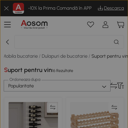
-10% la Prima Comandă în APP
Descarca
/
Mobila bucatarie
/
Dulapuri de bucatarie
/
Suport pentru vi
Suport pentru vin
16 Rezultate
Ordoneaza dupa
Popularitate