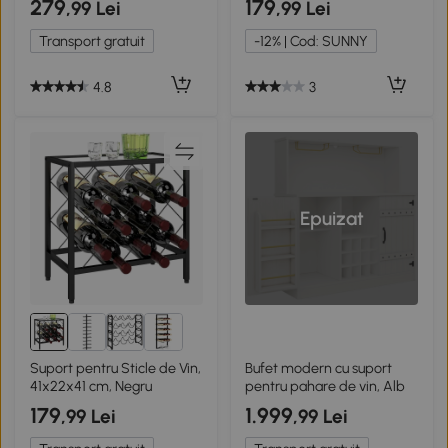
279
179
,99 Lei
,99 Lei
Transport gratuit
-12% | Cod: SUNNY
4.8
3
Epuizat
Suport pentru Sticle de Vin,
Bufet modern cu suport
41x22x41 cm, Negru
pentru pahare de vin, Alb
179
1.999
,99 Lei
,99 Lei