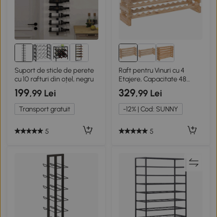
Suport de sticle de perete
Raft pentru Vinuri cu 4
cu 10 rafturi din oțel, negru
Etajere, Capacitate 48
Sticle, Culoare Lemn
199
329
,99 Lei
,99 Lei
Transport gratuit
-12% | Cod: SUNNY
5
5