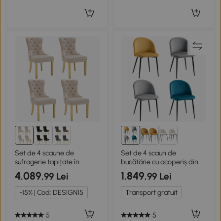
Set de 4 scaune de
Set de 4 scaun de
sufragerie tapițate în
bucătărie cu acoperiș din
catifea, Bej
catifea și picioare metalic,
4.089
1.849
,99 Lei
,99 Lei
multicolor
-15% | Cod: DESIGN15
Transport gratuit
5
5