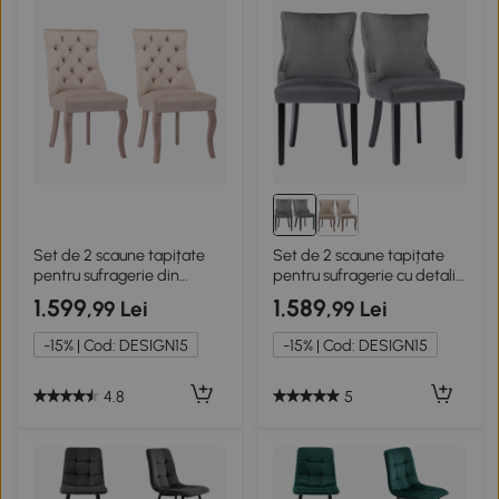
Set de 2 scaune tapițate
Set de 2 scaune tapițate
pentru sufragerie din
pentru sufragerie cu detalii
catifea cu spătar înalt
de nasturi și nituri
1.599
1.589
,99 Lei
,99 Lei
matlasat cu nasturi,Bej
metalice,Gri
-15% | Cod: DESIGN15
-15% | Cod: DESIGN15
4.8
5