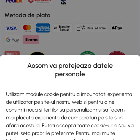
Metoda de plata
Aosom va protejeaza datele
personale
Descarca aplicatia Aosom
Utilizam module cookie pentru a imbunatati experienta
de utilizator pe site-ul nostru web si pentru a ne
Google Play
consimti noua si tertilor sa personalizam si sa facem
mai placuta experienta de cumparaturi pe site si in
afara acestuia. Puteti accepta toate cookie-urile sau va
puteti seta propriile preferinte. Pentru mai multe
+40 312294730
clienti@aosom.ro