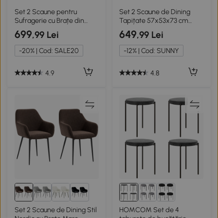
Set 2 Scaune pentru
Set 2 Scaune de Dining
Sufragerie cu Brațe din
Tapițate 57x53x73 cm
Catifea Gri
Verde
699
649
,99 Lei
,99 Lei
-20% | Cod: SALE20
-12% | Cod: SUNNY
4.9
4.8
1+
Set 2 Scaune de Dining Stil
HOMCOM Set de 4