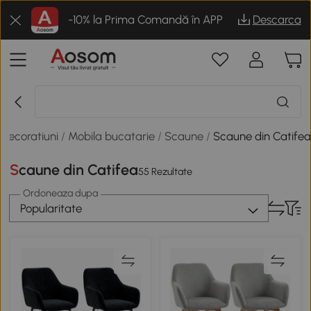
-10% la Prima Comandă în APP
Descarca
 decoratiuni
/
Mobila bucatarie
/
Scaune
/
Scaune din Catife
Scaune din Catifea
55 Rezultate
Ordoneaza dupa
Popularitate