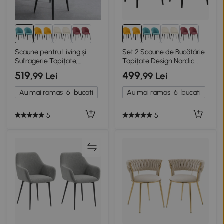
Scaune pentru Living și
Set 2 Scaune de Bucătărie
Sufragerie Tapițate,
Tapițate Design Nordic
Material Textil Verde
Galben și Negru
519
499
,99 Lei
,99 Lei
Deschis
Au mai ramas
6
bucati
Au mai ramas
6
bucati
5
5