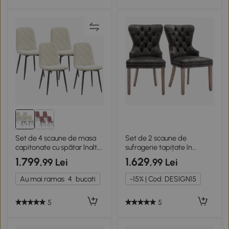
Set de 4 scaune de masa
Set de 2 scaune de
capitonate cu spătar înalt,
sufragerie tapițate în
picioare din oțel și material
catifea, Gri
1.799
1.629
,99 Lei
,99 Lei
textil, crem
Au mai ramas
4
bucati
-15% | Cod: DESIGN15
5
5