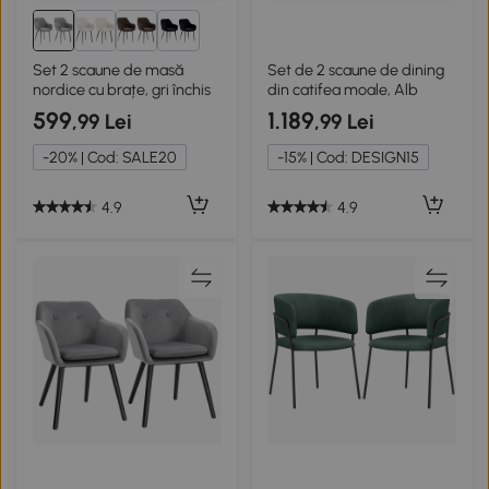
1+
Set 2 scaune de masă
Set de 2 scaune de dining
nordice cu brațe, gri închis
din catifea moale, Alb
599
1.189
,99 Lei
,99 Lei
-20% | Cod: SALE20
-15% | Cod: DESIGN15
4.9
4.9