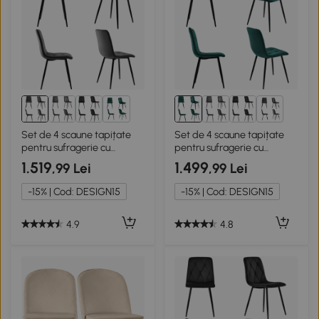
1+
1+
Set de 4 scaune tapițate
Set de 4 scaune tapițate
pentru sufragerie cu
pentru sufragerie cu
spătar,Gri
spătar,Verde
1.519
1.499
,99 Lei
,99 Lei
-15% | Cod: DESIGN15
-15% | Cod: DESIGN15
4.9
4.8