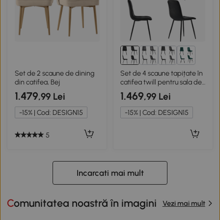
1+
Set de 2 scaune de dining
Set de 4 scaune tapițate în
din catifea, Bej
catifea twill pentru sala de
mese cu spătar,Negru
1.479
1.469
,99 Lei
,99 Lei
-15% | Cod: DESIGN15
-15% | Cod: DESIGN15
5
Incarcati mai mult
Comunitatea noastră în imagini
Vezi mai mult