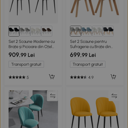
1+
Set 2 Scaune Moderne cu
Set 2 Scaune pentru
Brațe și Picioare din Oțel
Sufragerie cu Brațe din
Negru
Catifea Gri
909
699
,99 Lei
,99 Lei
Transport gratuit
Transport gratuit
5
4.9