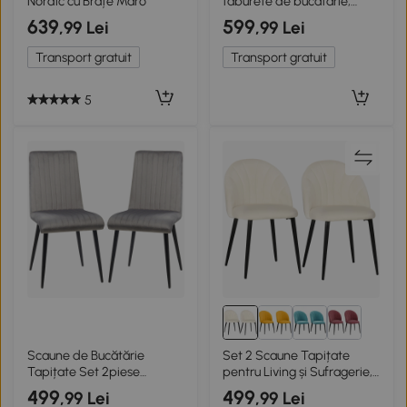
Nordic cu Brațe Maro
taburete de bucătărie,
empilabile, stil catifea,
639
599
,99 Lei
,99 Lei
până la 100 kg, cadru din
oțel, 41,5 x 41,5 x 46 cm, Gri
Transport gratuit
Transport gratuit
închis
5
Scaune de Bucătărie
Set 2 Scaune Tapițate
Tapițate Set 2piese
pentru Living și Sufragerie,
Moderne Gri și Negru
Bej
499
499
,99 Lei
,99 Lei