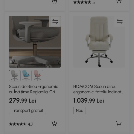
5
Scaun de Birou Ergonomic
HOMCOM Scaun birou
cu Înălțime Reglabilă, Gri
ergonomic, fotoliu înclinat
din chenille, înălțime
279
1.039
,99 Lei
,99 Lei
reglabilă, suport pentru
picioare, Crem
Transport gratuit
Nou
4.7