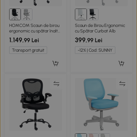
HOMCOM Scaun de birou
Scaun de Birou Ergonomic
ergonomic cu spătar înalt
cu Spătar Curbat Alb
brațe rabatabile șezut cu
1.149
399
,99 Lei
,99 Lei
arcuri înălțime reglabilă
Negru
Transport gratuit
-12% | Cod: SUNNY