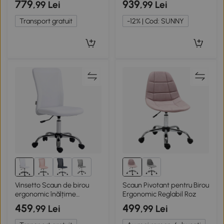
779
939
,99 Lei
,99 Lei
cotiere, din mesh, 59 x 65 x
123 cm, Gri
Transport gratuit
-12% | Cod: SUNNY
2+
Vinsetto Scaun de birou
Scaun Pivotant pentru Birou
ergonomic înălțime
Ergonomic Reglabil Roz
reglabilă picior cromat
459
499
,99 Lei
,99 Lei
pivotant 360°
îmbrăcăminte plasă albă