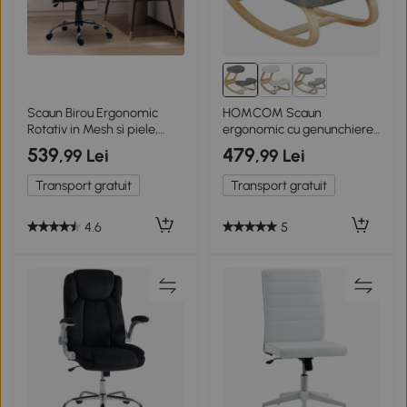
Scaun Birou Ergonomic
HOMCOM Scaun
Rotativ in Mesh si piele,
ergonomic cu genunchiere
negru
din lemn cu balans,
539
479
,99 Lei
,99 Lei
corectează postura, ideal
birou acasă, gri, dim.
Transport gratuit
Transport gratuit
50x73x55 cm
4.6
5