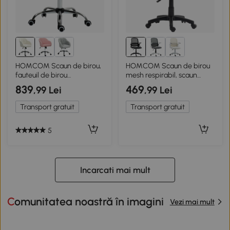
HOMCOM Scaun de birou,
HOMCOM Scaun de birou
fauteuil de birou
mesh respirabil, scaun
ergonomic, înălțime
ergonomic pivotant cu
839
469
,99 Lei
,99 Lei
reglabilă, șezut și spătar
cotiere rabatabile și suport
umplute, crem
lombar, Negru
Transport gratuit
Transport gratuit
5
Incarcati mai mult
Comunitatea noastră în imagini
Vezi mai mult