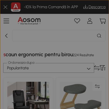
-10% la Prima Comandă în APP
Descarca
scaun ergonomic pentru birou
224 Rezultate
Ordoneaza dupa
Popularitate