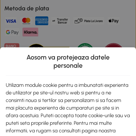
Metoda de plata
Aosom va protejeaza datele
personale
Descarca aplicatia Aosom
Utilizam module cookie pentru a imbunatati experienta
de utilizator pe site-ul nostru web si pentru a ne
Google Play
consimti noua si tertilor sa personalizam si sa facem
mai placuta experienta de cumparaturi pe site si in
afara acestuia. Puteti accepta toate cookie-urile sau va
puteti seta propriile preferinte. Pentru mai multe
+40 312294730
clienti@aosom.ro
informatii, va rugam sa consultati pagina noastra
Romania, Bucureşti Sectorul 2, Str. Barbu Paris Mumuleanu, Nr. 30-