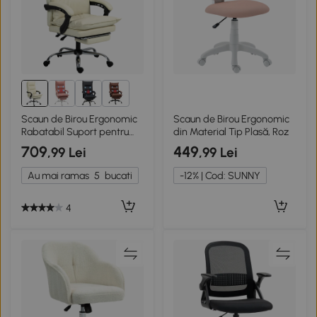
7+
Scaun de Birou Ergonomic
Scaun de Birou Ergonomic
Rabatabil Suport pentru
din Material Tip Plasă, Roz
Picioare Bej
709
449
,99 Lei
,99 Lei
Au mai ramas
5
bucati
-12% | Cod: SUNNY
4