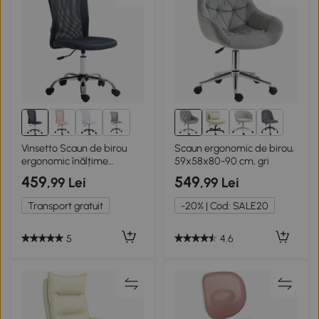
2+
Vinsetto Scaun de birou
Scaun ergonomic de birou,
ergonomic înălțime
59x58x80-90 cm, gri
reglabilă picioare cromate
459
549
,99 Lei
,99 Lei
pivotant 360°
îmbrăcăminte plasă gri
Transport gratuit
-20% | Cod: SALE20
închis
5
4.6