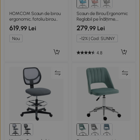
HOMCOM Scaun de birou
Scaun de Birou Ergonomic
ergonomic, fotoliu birou
Reglabil pe Înălțime,
plasă, brațe rabatabile,
Albastru
619
279
,99 Lei
,99 Lei
înălțime reglabilă, funcție
balansoar, Negru
Nou
-12% | Cod: SUNNY
4.8