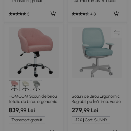
Transport gratuit
Au mai ramas
6
bucati
5
4.8
HOMCOM Scaun de birou,
Scaun de Birou Ergonomic
fotoliu de birou ergonomic,
Reglabil pe Înălțime, Verde
înălțime reglabilă, cu scaun
839
279
,99 Lei
,99 Lei
și spătar umplute, roz
Transport gratuit
-12% | Cod: SUNNY