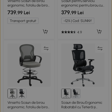
Vinsetto Scaun de birou
Scaun pentru serviciu
ergonomic, fotoliu de birou
ergonomic pentru birou cu
cu suport pentru picioare,
inaltime
739
379
,99 Lei
,99 Lei
scaun pentru desen din
plasă, înălțime reglabilă, gri
Transport gratuit
-12% | Cod: SUNNY
închis
4.9
Vinsetto Scaun de birou
Scaun de Birou Ergonomic
ergonomic, fotoliu de birou
Rabatabil cu Tetieră și
cu suport pentru picioare și
Cotiere din Plasă, Negru