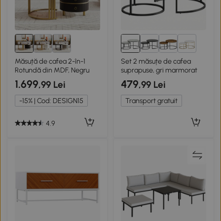
4+
Măsuță de cafea 2-în-1
Set 2 măsuțe de cafea
Rotundă din MDF, Negru
suprapuse, gri marmorat
1.699
479
,99 Lei
,99 Lei
-15% | Cod: DESIGN15
Transport gratuit
4.9