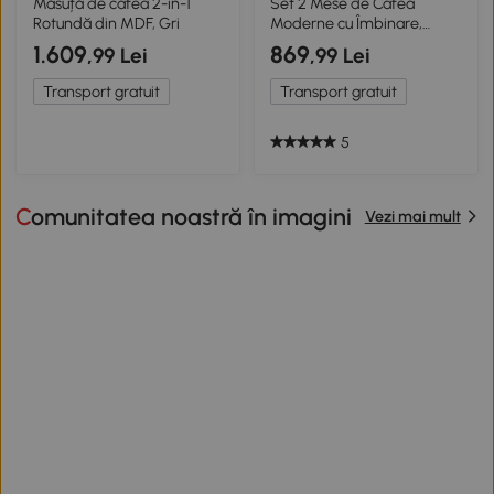
Măsuță de cafea 2-în-1
Set 2 Mese de Cafea
Rotundă din MDF, Gri
Moderne cu Îmbinare,
Negru+Alb
1.609
869
,99 Lei
,99 Lei
Transport gratuit
Transport gratuit
5
Comunitatea noastră în imagini
Vezi mai mult