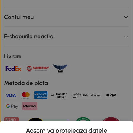
Contul meu
E-shopurile noastre
Livrare
Metoda de plata
Aosom va protejeaza datele