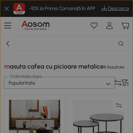
-10% la Prima Comandă în APP
Descarca
masuta cafea cu picioare metalice
8 Rezultate
Ordoneaza dupa
Popularitate