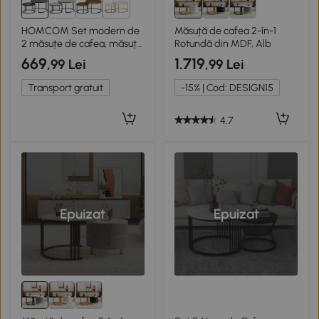
4+
HOMCOM Set modern de
Măsuță de cafea 2-în-1
2 măsuțe de cafea, măsuțe
Rotundă din MDF, Alb
laterale suprapuse cu cadru
669
1.719
,99 Lei
,99 Lei
metalic pentru living,
dormitor, birou, Negru
Transport gratuit
-15% | Cod: DESIGN15
4.7
Epuizat
Epuizat