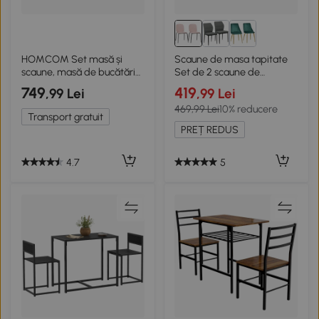
HOMCOM Set masă și
Scaune de masa tapitate
scaune, masă de bucătărie
Set de 2 scaune de
cu scaune, structură din
bucatarie
749
419
,99 Lei
,99 Lei
oțel, cu 2 scaune
469,99 Lei
10% reducere
încorporate, alb stejar
Transport gratuit
PREȚ REDUS
4.7
5