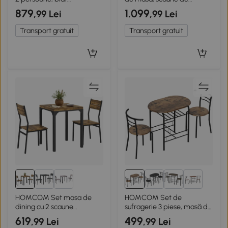
rectangular din sticlă,
bucătărie cu spătar,
879
1.099
,99 Lei
,99 Lei
pentru bucătărie, living,
picioare din lemn, material
negru
textil aspect lin 49 x 56 x 85
Transport gratuit
Transport gratuit
cm bej
1+
HOMCOM Set masa de
HOMCOM Set de
dining cu 2 scaune
sufragerie 3 piese, masă de
encastrabile, pentru
bucătărie și scaune pentru
619
499
,99 Lei
,99 Lei
bucatarie living casa, rustic
2 persoane cu raft, living,