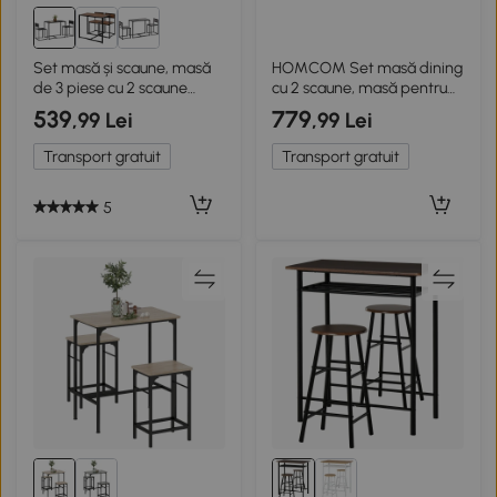
Set masă și scaune, masă
HOMCOM Set masă dining
de 3 piese cu 2 scaune
cu 2 scaune, masă pentru
încorporate, pentru
bucătărie cu scaune pentru
539
779
,99 Lei
,99 Lei
bucătărie salon casă, negru
2 persoane, cadru din
metal, maro
Transport gratuit
Transport gratuit
5