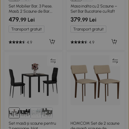
Set Mobilier Bar, 3 Piese,
Masa inalta cu 2 Scaune –
Masă, 2 Scaune de Bar,
Set Bar Bucatarie cu Raft
Negru, Lemn
479
379
,99 Lei
,99 Lei
Transport gratuit
Transport gratuit
4.9
4.9
Set masă și scaune pentru
HOMCOM Set de 2 scaune
2 persoane, blat
de masă, scaune de