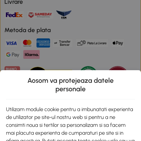
Livrare
Metoda de plata
Aosom va protejeaza datele
personale
Descarca aplicatia Aosom
Utilizam module cookie pentru a imbunatati experienta
de utilizator pe site-ul nostru web si pentru a ne
Google Play
consimti noua si tertilor sa personalizam si sa facem
mai placuta experienta de cumparaturi pe site si in
afara acestuia. Puteti accepta toate cookie-urile sau va