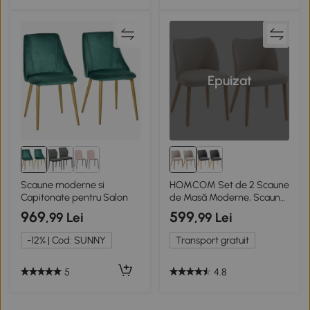
Epuizat
Scaune moderne si
HOMCOM Set de 2 Scaune
Capitonate pentru Salon
de Masă Moderne, Scaune
de Bucătărie cu Tapițerie
969
599
,99 Lei
,99 Lei
din In, Șezut Imbătut,
Spătar Curbat, Picioare din
-12% | Cod: SUNNY
Transport gratuit
Lemn de Cauciuc, Ușor de
Asamblat, Alb Crem
5
4.8