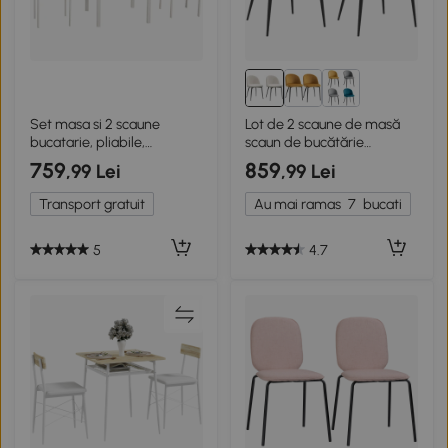
Set masa si 2 scaune
Lot de 2 scaune de masă
bucatarie, pliabile,
scaun de bucătărie
otel/lemn
scandinav cu picioare
759
859
,99 Lei
,99 Lei
subțiri de metal
Transport gratuit
Au mai ramas
7
bucati
5
4.7