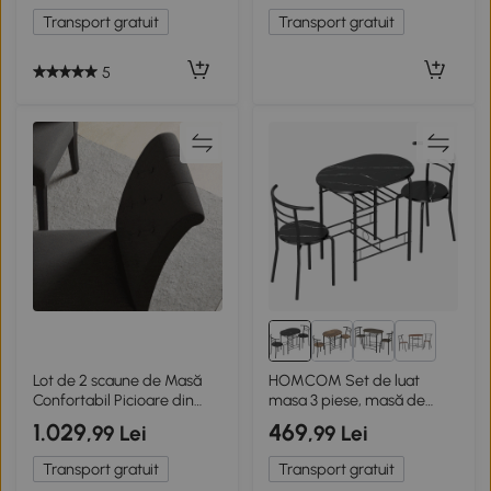
aspect lemn maro rustic
Transport gratuit
Transport gratuit
5
1+
Lot de 2 scaune de Masă
HOMCOM Set de luat
Confortabil Picioare din
masa 3 piese, masă de
Lemn Lin 47 x 61 x 101 cm
bucătărie și scaune pentru
1.029
469
,99 Lei
,99 Lei
gri închis
2 persoane cu raft, living,
aspect marmorat negru
Transport gratuit
Transport gratuit