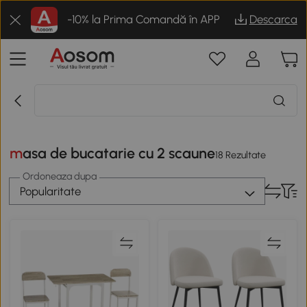
-10% la Prima Comandă în APP
Descarca
masa de bucatarie cu 2 scaune
18 Rezultate
Ordoneaza dupa
Popularitate