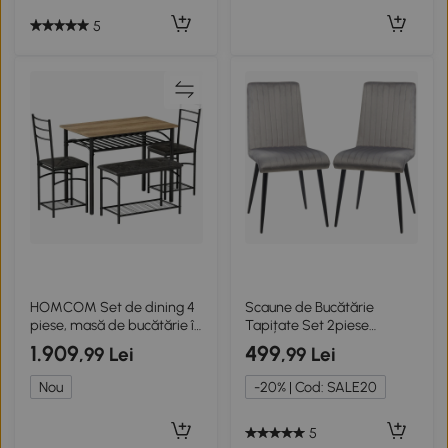
5
HOMCOM Set de dining 4
Scaune de Bucătărie
piese, masă de bucătărie în
Tapițate Set 2piese
stil industrial cu 2 scaune și
Moderne Gri și Negru
1.909
499
,99 Lei
,99 Lei
bancă pentru 4 persoane,
scaune tapițate cu piele PU,
Nou
-20% | Cod: SALE20
maro
5