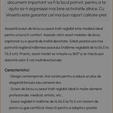
document important va fi la locul potrivit, pentru a te
ajuta sa-ti organizezi mai bine activitatile zilnice. Cu
Vinsetto este garantat cel mai bun raport calitate-pret.
Această scaun de birou cu șezut înalt reglabil este modelul ideal
pentru a lucra în confort. Așezați-vă în acest mobilier de birou
capitonat cu o spumă de înaltă densitate. Găsiți poziția cea mai
potrivită reglând înălțimea șezutului (înălțime reglabilă de la 56,5 la
76,5 cm). Practic, acest model se rotește cu 360° și se mișcă ușor
datorită celor 5 roți multidirecționale.
Caracteristici:
• Design contemporan, linii curate pentru a aduce un plus de
eleganță biroului sau camerei dvs.
• Scaun de birou cu șezut înalt reglabil ideal în multe domenii
profesionale: medical, artistic, etc...
• Șezut reglabil în înălțime de la 56,5 la 76,5 cm (sistem de
piston cu gaz certificat clasa 3) pentru a adopta o poziție