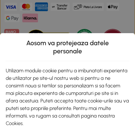
Aosom va protejeaza datele
personale
Descarca aplicatia Aosom
Utilizam module cookie pentru a imbunatati experienta
de utilizator pe site-ul nostru web si pentru a ne
Google Play
consimti noua si tertilor sa personalizam si sa facem
mai placuta experienta de cumparaturi pe site si in
afara acestuia. Puteti accepta toate cookie-urile sau va
puteti seta propriile preferinte. Pentru mai multe
+40 312294730
clienti@aosom.ro
informatii, va rugam sa consultati pagina noastra
Romania, Bucureşti Sectorul 2, Str. Barbu Paris Mumuleanu, Nr. 30-
Cookies
.
32, Spatiul E2-1, Etaj 2
© 2020-2026 AOSOM Romania SRL