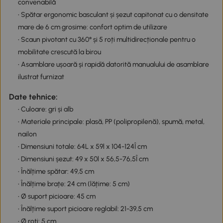
convenabilă
• Spătar ergonomic basculant și șezut capitonat cu o densitate
mare de 6 cm grosime: confort optim de utilizare
• Scaun pivotant cu 360° și 5 roți multidirecționale pentru o
mobilitate crescută la birou
• Asamblare ușoară și rapidă datorită manualului de asamblare
ilustrat furnizat
Date tehnice:
• Culoare: gri și alb
• Materiale principale: plasă, PP (polipropilenă), spumă, metal,
nailon
• Dimensiuni totale: 64L x 59l x 104-124Î cm
• Dimensiuni șezut: 49 x 50l x 56,5-76,5Î cm
• Înălțime spătar: 49,5 cm
• Înălțime brațe: 24 cm (lățime: 5 cm)
• Ø suport picioare: 45 cm
• Înălțime suport picioare reglabil: 21-39,5 cm
• Ø roți: 5 cm