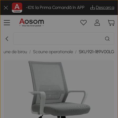
-10% la Prima Comandă în APP
Descarca
aune de birou
/
Scaune operationale
/
SKU:921-189V00LG