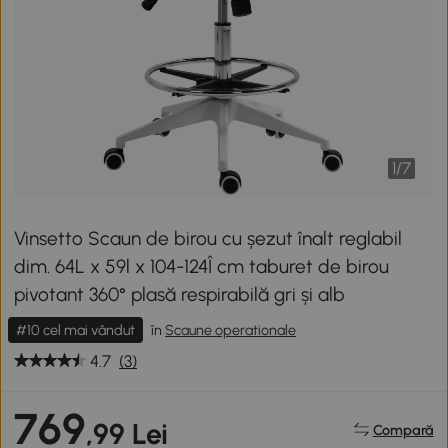
1
/
7
Vinsetto Scaun de birou cu șezut înalt reglabil
dim. 64L x 59l x 104-124Î cm taburet de birou
pivotant 360° plasă respirabilă gri și alb
#10 cel mai vândut
în
Scaune operationale
4.7
(3)
769
,99 Lei
Compară