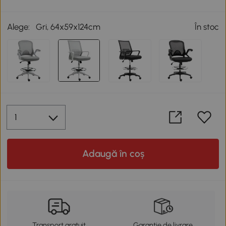
Alege:
Gri, 64x59x124cm
În stoc
Adaugă în coș
Transport gratuit
Garanție de livrare