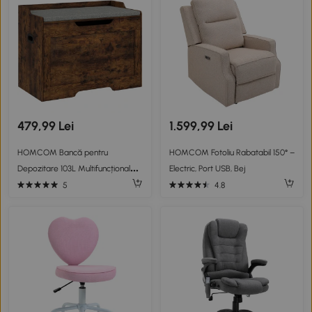
479,99 Lei
1.599,99 Lei
HOMCOM Bancă pentru
HOMCOM Fotoliu Rabatabil 150° –
Depozitare 103L Multifuncțională
Electric, Port USB, Bej
culoare Lemn cu Pernă din
5
4.8
Țesătură Gri, 75x40x56 cm