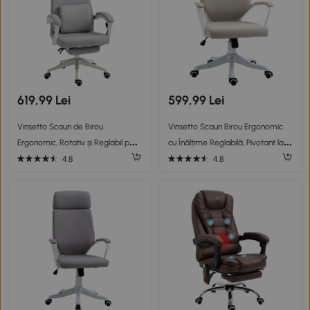
619,99 Lei
599,99 Lei
Vinsetto Scaun de Birou
Vinsetto Scaun Birou Ergonomic
Ergonomic, Rotativ și Reglabil pe
cu Înălțime Reglabilă, Pivotant la
Înălțime, Tapițat, Gri
360° și Legănare, 62x69x92-100
4.8
4.8
cm, Bej