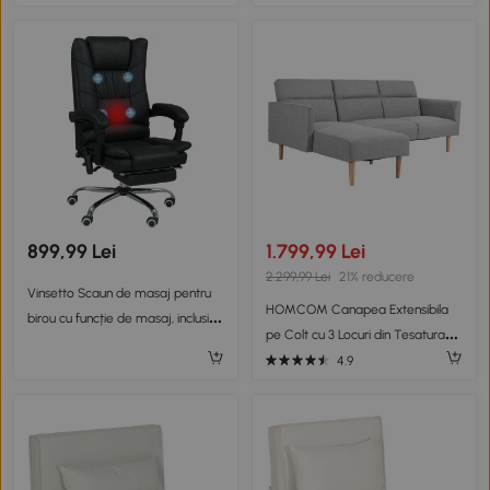
înclinabil, capitonat, cu role, Gri
899,99 Lei
1.799,99 Lei
2.299,99 Lei
21% reducere
Vinsetto Scaun de masaj pentru
HOMCOM Canapea Extensibila
birou cu funcție de masaj, inclusiv
pe Colt cu 3 Locuri din Tesatura
suport pentru picioare, reglabil în
Gri Reglabila Stil Scandinav
4.9
înălțime, 64 cm x 70 cm x 118 cm,
Negru