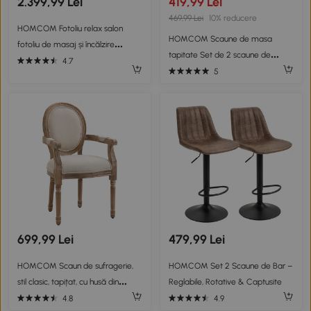
2.399,99 Lei
419,99 Lei
469,99 Lei
10% reducere
HOMCOM Fotoliu relax salon
HOMCOM Scaune de masa
fotoliu de masaj și încălzire
tapitate Set de 2 scaune de
șezlong cu telecomandă și pernă,
4.7
bucatarie fara brate cu picioare
5
efect de lin, crem
din otel pentru living, sufragerie,
dormitor, roz, roz
699,99 Lei
479,99 Lei
HOMCOM Scaun de sufragerie,
HOMCOM Set 2 Scaune de Bar –
stil clasic, tapițat, cu husă din
Reglabile, Rotative & Captusite
material textil, 56x56x96cm, alb
4.8
4.9