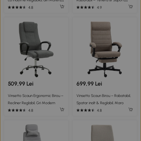
cu Înălțime Reglabilă, din Material
Rabatabil – Tetiera & Suport
Textil, 68x76x109-117 cm, Maro
Picioare
4.8
4.9
Deschis
509,99 Lei
699,99 Lei
Vinsetto Scaun Ergonomic Birou –
Vinsetto Scaun Birou – Rabatabil,
Recliner Reglabil, Gri Modern
Spatar inalt & Reglabil, Maro
4.8
4.8