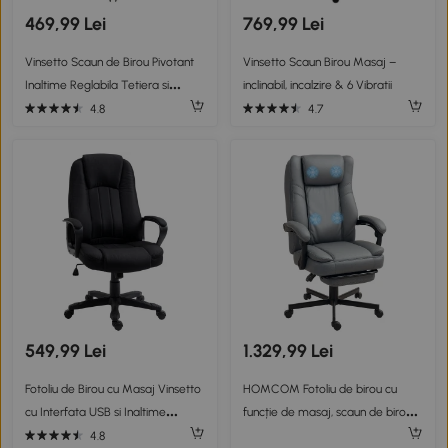
469,99 Lei
769,99 Lei
Vinsetto Scaun de Birou Pivotant
Vinsetto Scaun Birou Masaj –
Inaltime Reglabila Tetiera si
inclinabil, incalzire & 6 Vibratii
Balansoar Gri
4.8
4.7
549,99 Lei
1.329,99 Lei
Fotoliu de Birou cu Masaj Vinsetto
HOMCOM Fotoliu de birou cu
cu Interfata USB si Inaltime
funcție de masaj, scaun de birou
Reglabila, 60x74x106-116cm, Negru
reglabil în înălțime cu spătar
4.8