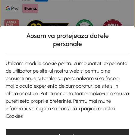
Aosom va protejeaza datele
personale
Descarca aplicatia Aosom
Utilizam module cookie pentru a imbunatati experienta
de utilizator pe site-ul nostru web si pentru a ne
Google Play
consimti noua si tertilor sa personalizam si sa facem
mai placuta experienta de cumparaturi pe site si in
afara acestuia. Puteti accepta toate cookie-urile sau va
puteti seta propriile preferinte. Pentru mai multe
+40 312294730
clienti@aosom.ro
informatii, va rugam sa consultati pagina noastra
Romania, Bucureşti Sectorul 2, Str. Barbu Paris Mumuleanu, Nr. 30-
Cookies
.
32, Spatiul E2-1, Etaj 2
© 2020-2026 AOSOM Romania SRL
CUI: 49266464