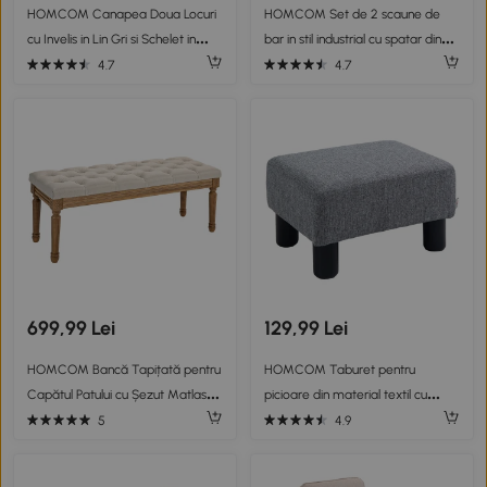
HOMCOM Canapea Doua Locuri
HOMCOM Set de 2 scaune de
cu Invelis in Lin Gri si Schelet in
bar in stil industrial cu spatar din
Lemn 141x70x78cm
microfibra, suport pentru picioare
4.7
4.7
si inaltime reglabila gri
699,99 Lei
129,99 Lei
HOMCOM Bancă Tapițată pentru
HOMCOM Taburet pentru
Capătul Patului cu Șezut Matlasat
picioare din material textil cu
cu Nasturi, din Material Textil și
efect de in, capitonat, 40x30x24
5
4.9
Lemn, 120x41x48cm, Crem
cm, gri