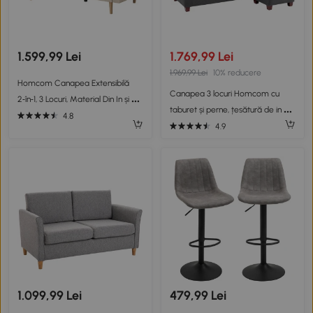
1.599,99 Lei
1.769,99 Lei
1.969,99 Lei
10% reducere
Homcom Canapea Extensibilă
Canapea 3 locuri Homcom cu
2‑în‑1, 3 Locuri, Material Din In și 2
taburet și perne, țesătură de in gri
Perne Detașabile, Bej
4.8
închis 194x80x86cm, Confort & Stil
4.9
pentru Living
1.099,99 Lei
479,99 Lei