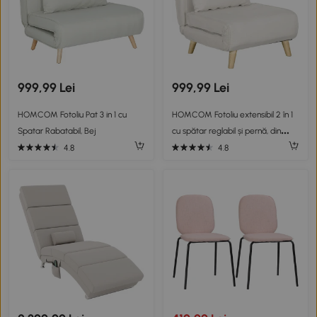
999,99 Lei
999,99 Lei
HOMCOM Fotoliu Pat 3 in 1 cu
HOMCOM Fotoliu extensibil 2 în 1
Spatar Rabatabil, Bej
cu spătar reglabil și pernă, din
material cu efect de in, 72x78x79
4.8
4.8
cm