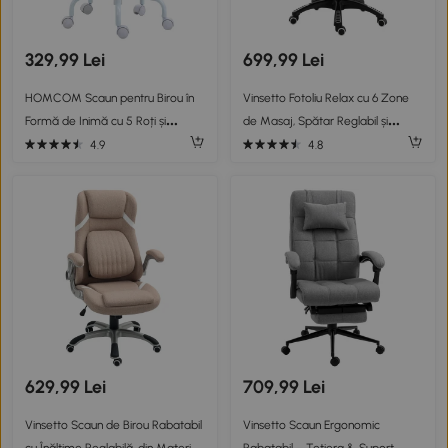
329,99 Lei
699,99 Lei
HOMCOM Scaun pentru Birou în
Vinsetto Fotoliu Relax cu 6 Zone
Formă de Inimă cu 5 Roți și
de Masaj, Spătar Reglabil și
Înălțime Reglabilă din Material
Design Ergonomic, Gri
4.9
4.8
Textil Roz, 42x50x79-89cm
629,99 Lei
709,99 Lei
Vinsetto Scaun de Birou Rabatabil
Vinsetto Scaun Ergonomic