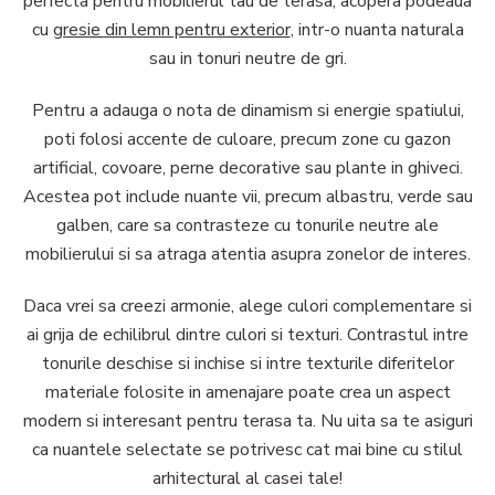
perfecta pentru mobilierul tau de terasa, acopera podeaua
cu
gresie din lemn pentru exterior
, intr-o nuanta naturala
sau in tonuri neutre de gri.
Pentru a adauga o nota de dinamism si energie spatiului,
poti folosi accente de culoare, precum zone cu gazon
artificial, covoare, perne decorative sau plante in ghiveci.
Acestea pot include nuante vii, precum albastru, verde sau
galben, care sa contrasteze cu tonurile neutre ale
mobilierului si sa atraga atentia asupra zonelor de interes.
Daca vrei sa creezi armonie, alege culori complementare si
ai grija de echilibrul dintre culori si texturi. Contrastul intre
tonurile deschise si inchise si intre texturile diferitelor
materiale folosite in amenajare poate crea un aspect
modern si interesant pentru terasa ta. Nu uita sa te asiguri
ca nuantele selectate se potrivesc cat mai bine cu stilul
arhitectural al casei tale!