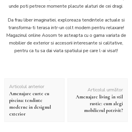
unde poti petrece momente placute alaturi de cei dragi.
Da frau liber imaginatiei, exploreaza tendintele actuale si
transforma-ti terasa intr-un colt modern pentru relaxare!
Magazinul online Aosom te asteapta cu o gama variata de
mobilier de exterior si accesorii interesante si calitative,
pentru ca tu sa dai viata spatiului pe care l-ai visat!
Navigare
Articolul anterior
în
Articolul următor
Amenajare curte cu
articole
Amenajare living în stil
piscina: tendinte
rustic: cum alegi
moderne in designul
mobilierul potrivit?
exterior