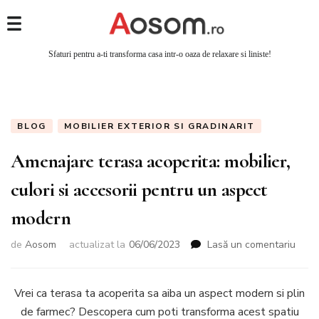
Sfaturi pentru a-ti transforma casa intr-o oaza de relaxare si liniste!
BLOG
MOBILIER EXTERIOR SI GRADINARIT
Amenajare terasa acoperita: mobilier,
culori si accesorii pentru un aspect
modern
la
de
Aosom
actualizat la
06/06/2023
Lasă un comentariu
Amen
tera
acope
Vrei ca terasa ta acoperita sa aiba un aspect modern si plin
mobil
de farmec? Descopera cum poti transforma acest spatiu
culor