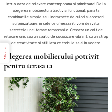
intr-o oaza de relaxare contemporana si primitoare! De la
si
alegerea mobilierului atractiv si functional, pana la
acces
pent
combinatiile simple sau indraznete de culori si accesorii
un
surprinzatoare, in cele ce urmeaza iti vom dezvalui
aspe
secretele unei terase remarcabile. Creeaza un colt de
mode
relaxare unic sau un spatiu de socializare vibrant, cu un strop
de creativitate si stil! Iata ce trebuie sa ai in vedere.
→
Index
Alegerea mobilierului potrivit
pentru terasa ta