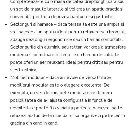
Completeaza-le cu o masa de cafea dreptunghiulara sau
un set de masute laterale si vei crea un spatiu practic si
convenabil pentru a depozita bauturile si gustarile;
Sezlonguri
si hamace – daca terasa ta este una ampla si
vrei sa creezi un spatiu ideal pentru relaxare sau bronzat,
adauga sezlonguri ergonomice sau un hamac confortabil.
Sezlongurile din aluminiu sau rattan vor crea o atmosfera
moderna si primitoare, in timp ce un hamac de calitate
poate oferi un aer relaxant, ideal pentru citit sau pentru
siesta zilnica;
Mobilier modular – daca ai nevoie de versatilitate,
mobilierul modular este o alegere excelenta. De
exemplu, un set de canapele modulare ce iti ofera
posibilitatea de a-i ajusta configuratia in functie de
nevoile tale poate fi o varianta perfecta daca vrei sa te
relaxezi alaturi de familie dar si sa organizezi petreceri in
gradina din cand in cand.