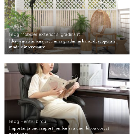
Blog
Mobilier exterior si gradinarit
Idei pentru amenajarea unei gradini urbane: descopera 4
modele interesante
Blog
Pentru birou
Importanța unui suport lombar și a unui birou corect
poziționat