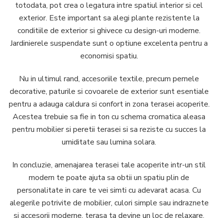
totodata, pot crea o legatura intre spatiul interior si cel
exterior. Este important sa alegi plante rezistente la
conditiile de exterior si ghivece cu design-uri moderne.
Jardinierele suspendate sunt o optiune excelenta pentru a
economisi spatiu.
Nu in ultimul rand, accesoriile textile, precum pernele
decorative, paturile si covoarele de exterior sunt esentiale
pentru a adauga caldura si confort in zona terasei acoperite.
Acestea trebuie sa fie in ton cu schema cromatica aleasa
pentru mobilier si peretii terasei si sa reziste cu succes la
umiditate sau lumina solara.
In concluzie, amenajarea terasei tale acoperite intr-un stil
modern te poate ajuta sa obtii un spatiu plin de
personalitate in care te vei simti cu adevarat acasa. Cu
alegerile potrivite de mobilier, culori simple sau indraznete
si accesorii moderne, terasa ta devine un loc de relaxare,