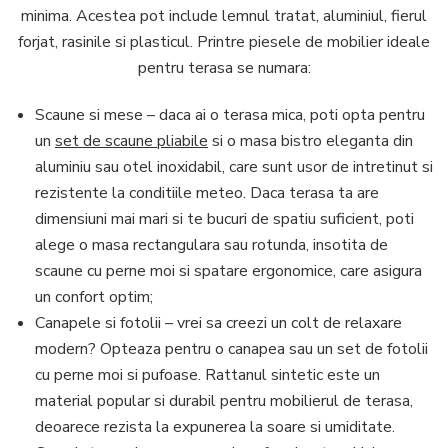
minima. Acestea pot include lemnul tratat, aluminiul, fierul
forjat, rasinile si plasticul. Printre piesele de mobilier ideale
pentru terasa se numara:
Scaune si mese – daca ai o terasa mica, poti opta pentru
un
set de scaune pliabile
si o masa bistro eleganta din
aluminiu sau otel inoxidabil, care sunt usor de intretinut si
rezistente la conditiile meteo. Daca terasa ta are
dimensiuni mai mari si te bucuri de spatiu suficient, poti
alege o masa rectangulara sau rotunda, insotita de
scaune cu perne moi si spatare ergonomice, care asigura
un confort optim;
Canapele si fotolii – vrei sa creezi un colt de relaxare
modern? Opteaza pentru o canapea sau un set de fotolii
cu perne moi si pufoase. Rattanul sintetic este un
material popular si durabil pentru mobilierul de terasa,
deoarece rezista la expunerea la soare si umiditate.