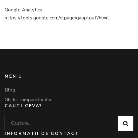
Google Analytics
https://tools.google.com/dlpage/gaoptout?hl=it
.
MENIU
Blog
Ghidul cumparatorului
CAUTI CEVA?
Caută
după:
INFORMATII DE CONTACT