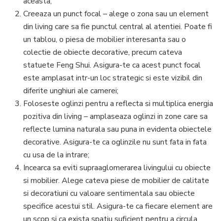
aceasta;
Creeaza un punct focal – alege o zona sau un element
din living care sa fie punctul central al atentiei. Poate fi
un tablou, o piesa de mobilier interesanta sau o
colectie de obiecte decorative, precum cateva
statuete Feng Shui. Asigura-te ca acest punct focal
este amplasat intr-un loc strategic si este vizibil din
diferite unghiuri ale camerei;
Foloseste oglinzi pentru a reflecta si multiplica energia
pozitiva din living – amplaseaza oglinzi in zone care sa
reflecte lumina naturala sau puna in evidenta obiectele
decorative. Asigura-te ca oglinzile nu sunt fata in fata
cu usa de la intrare;
Incearca sa eviti supraaglomerarea livingului cu obiecte
si mobilier. Alege cateva piese de mobilier de calitate
si decoratiuni cu valoare sentimentala sau obiecte
specifice acestui stil. Asigura-te ca fiecare element are
un scop si ca exista spatiu suficient pentru a circula