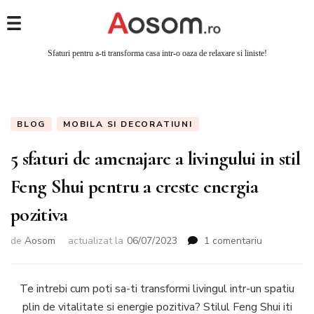
Sfaturi pentru a-ti transforma casa intr-o oaza de relaxare si liniste!
BLOG
MOBILA SI DECORATIUNI
5 sfaturi de amenajare a livingului in stil
Feng Shui pentru a creste energia
pozitiva
la
de
Aosom
actualizat la
06/07/2023
1 comentariu
5
sfaturi
de
Te intrebi cum poti sa-ti transformi livingul intr-un spatiu
amenajare
plin de vitalitate si energie pozitiva? Stilul Feng Shui iti
a