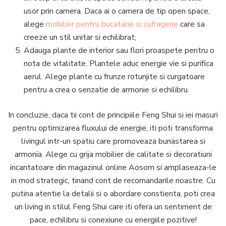
usor prin camera. Daca ai o camera de tip open space,
alege
mobilier pentru bucatarie si sufragerie
care sa
creeze un stil unitar si echilibrat;
Adauga plante de interior sau flori proaspete pentru o
nota de vitalitate. Plantele aduc energie vie si purifica
aerul. Alege plante cu frunze rotunjite si curgatoare
pentru a crea o senzatie de armonie si echilibru.
In concluzie, daca tii cont de principiile Feng Shui si iei masuri
pentru optimizarea fluxului de energie, iti poti transforma
livingul intr-un spatiu care promoveaza bunastarea si
armonia. Alege cu grija mobilier de calitate si decoratiuni
incantatoare din magazinul online Aosom si amplaseaza-le
in mod strategic, tinand cont de recomandarile noastre. Cu
putina atentie la detalii si o abordare constienta, poti crea
un living in stilul Feng Shui care iti ofera un sentiment de
pace, echilibru si conexiune cu energiile pozitive!