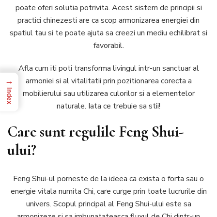
poate oferi solutia potrivita. Acest sistem de principii si
livingului
practici chinezesti are ca scop armonizarea energiei din
in
stil
spatiul tau si te poate ajuta sa creezi un mediu echilibrat si
Feng
favorabil.
Shui
pentru
Afla cum iti poti transforma livingul intr-un sanctuar al
a
→
armoniei si al vitalitatii prin pozitionarea corecta a
creste
energia
Index
mobilierului sau utilizarea culorilor si a elementelor
pozitiva
naturale. Iata ce trebuie sa stii!
Care sunt regulile Feng Shui-
ului?
Feng Shui-ul porneste de la ideea ca exista o forta sau o
energie vitala numita Chi, care curge prin toate lucrurile din
univers. Scopul principal al Feng Shui-ului este sa
armonizeze si sa imbunatateasca fluxul de Chi dintr-un