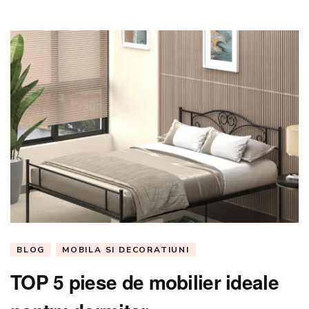
pent
un
spati
plin
de
bucur
BLOG
MOBILA SI DECORATIUNI
TOP 5 piese de mobilier ideale