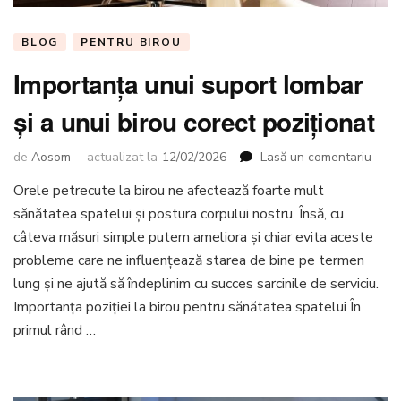
BLOG
PENTRU BIROU
Importanța unui suport lombar
și a unui birou corect poziționat
la
de
Aosom
actualizat la
12/02/2026
Lasă un comentariu
Impo
Orele petrecute la birou ne afectează foarte mult
unui
sănătatea spatelui și postura corpului nostru. Însă, cu
supo
lomb
câteva măsuri simple putem ameliora și chiar evita aceste
și
probleme care ne influențează starea de bine pe termen
a
lung și ne ajută să îndeplinim cu succes sarcinile de serviciu.
unui
Importanța poziției la birou pentru sănătatea spatelui În
birou
corec
primul rând …
poziț