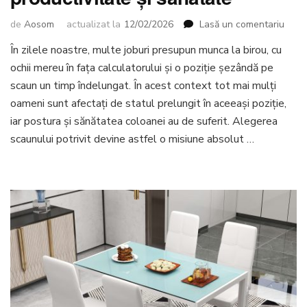
la
de
Aosom
actualizat la
12/02/2026
Lasă un comentariu
Cele
În zilele noastre, multe joburi presupun munca la birou, cu
mai
ochii mereu în fața calculatorului și o poziție șezândă pe
bune
scau
scaun un timp îndelungat. În acest context tot mai mulți
ergo
oameni sunt afectați de statul prelungit în aceeași poziție,
pent
iar postura și sănătatea coloanei au de suferit. Alegerea
produ
scaunului potrivit devine astfel o misiune absolut …
și
sănă