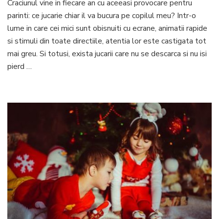
Craciunul vine in fiecare an cu aceeasi provocare pentru
de
parinti: ce jucarie chiar il va bucura pe copilul meu? Intr-o
jucari
care
lume in care cei mici sunt obisnuiti cu ecrane, animatii rapide
nu
si stimuli din toate directiile, atentia lor este castigata tot
doar
mai greu. Si totusi, exista jucarii care nu se descarca si nu isi
distr
pierd …
ci
si
dezv
imagi
copii
de
Crac