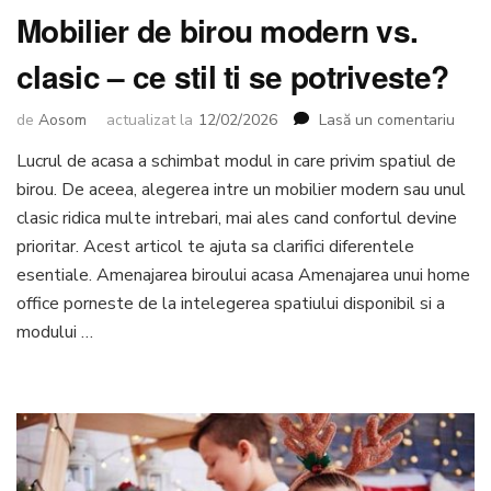
Mobilier de birou modern vs.
clasic – ce stil ti se potriveste?
la
de
Aosom
actualizat la
12/02/2026
Lasă un comentariu
Mobil
Lucrul de acasa a schimbat modul in care privim spatiul de
de
birou. De aceea, alegerea intre un mobilier modern sau unul
birou
mode
clasic ridica multe intrebari, mai ales cand confortul devine
vs.
prioritar. Acest articol te ajuta sa clarifici diferentele
clasi
esentiale. Amenajarea biroului acasa Amenajarea unui home
–
office porneste de la intelegerea spatiului disponibil si a
ce
stil
modului …
ti
se
potri