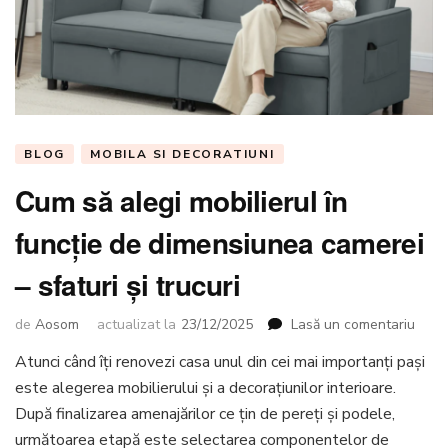
BLOG
MOBILA SI DECORATIUNI
Cum să alegi mobilierul în
funcție de dimensiunea camerei
– sfaturi și trucuri
la
de
Aosom
actualizat la
23/12/2025
Lasă un comentariu
Cum
Atunci când îți renovezi casa unul din cei mai importanți pași
să
este alegerea mobilierului și a decorațiunilor interioare.
alegi
mobil
După finalizarea amenajărilor ce țin de pereți și podele,
în
următoarea etapă este selectarea componentelor de