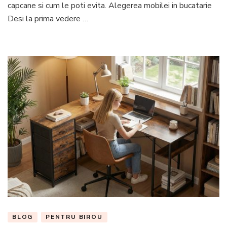
capcane si cum le poti evita. Alegerea mobilei in bucatarie
mobi
Desi la prima vedere …
in
bucat
si
cum
sa
le
eviti
BLOG
PENTRU BIROU