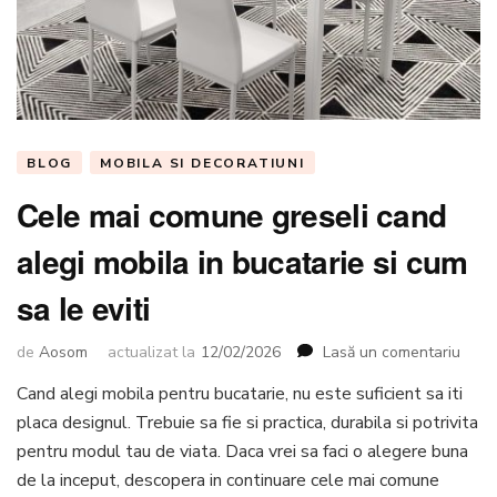
BLOG
MOBILA SI DECORATIUNI
Cele mai comune greseli cand
alegi mobila in bucatarie si cum
sa le eviti
la
de
Aosom
actualizat la
12/02/2026
Lasă un comentariu
Cele
Cand alegi mobila pentru bucatarie, nu este suficient sa iti
mai
placa designul. Trebuie sa fie si practica, durabila si potrivita
comu
grese
pentru modul tau de viata. Daca vrei sa faci o alegere buna
cand
de la inceput, descopera in continuare cele mai comune
alegi