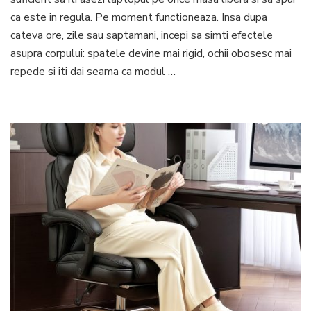
de
ca este in regula. Pe moment functioneaza. Insa dupa
birou
cateva ore, zile sau saptamani, incepi sa simti efectele
care
asupra corpului: spatele devine mai rigid, ochii obosesc mai
iti
repede si iti dai seama ca modul …
vor
imbun
confo
la
munc