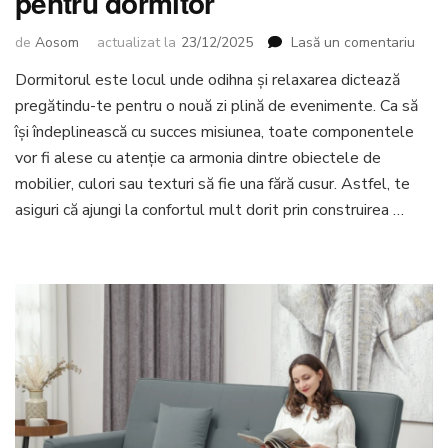
pentru dormitor
la
de
Aosom
actualizat la
23/12/2025
Lasă un comentariu
TOP
Dormitorul este locul unde odihna și relaxarea dictează
5
pregătindu-te pentru o nouă zi plină de evenimente. Ca să
piese
de
își îndeplinească cu succes misiunea, toate componentele
mobil
vor fi alese cu atenție ca armonia dintre obiectele de
ideal
mobilier, culori sau texturi să fie una fără cusur. Astfel, te
pent
asiguri că ajungi la confortul mult dorit prin construirea …
dormi