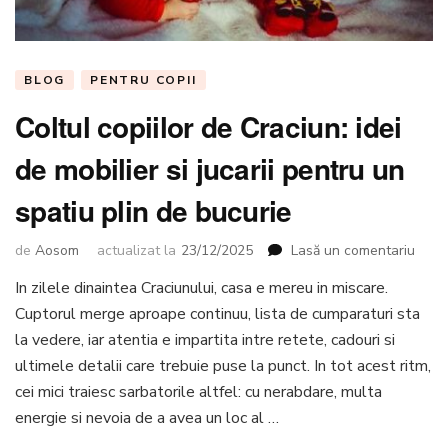
BLOG
PENTRU COPII
Coltul copiilor de Craciun: idei
de mobilier si jucarii pentru un
spatiu plin de bucurie
la
de
Aosom
actualizat la
23/12/2025
Lasă un comentariu
Coltu
In zilele dinaintea Craciunului, casa e mereu in miscare.
copii
Cuptorul merge aproape continuu, lista de cumparaturi sta
de
Craci
la vedere, iar atentia e impartita intre retete, cadouri si
idei
ultimele detalii care trebuie puse la punct. In tot acest ritm,
de
cei mici traiesc sarbatorile altfel: cu nerabdare, multa
mobil
energie si nevoia de a avea un loc al …
si
jucari