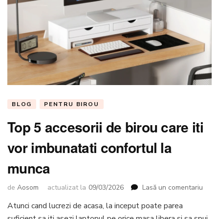
BLOG
PENTRU BIROU
Top 5 accesorii de birou care iti
vor imbunatati confortul la
munca
la
de
Aosom
actualizat la
09/03/2026
Lasă un comentariu
Top
Atunci cand lucrezi de acasa, la inceput poate parea
5
suficient sa iti asezi laptopul pe orice masa libera si sa spui
acces