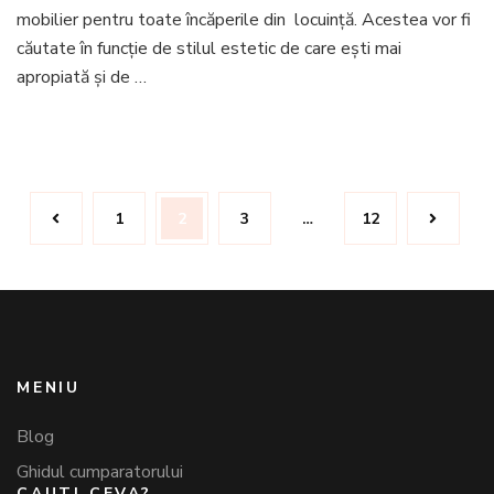
funcț
mobilier pentru toate încăperile din locuință. Acestea vor fi
de
căutate în funcție de stilul estetic de care ești mai
dime
came
apropiată și de …
–
sfatu
și
trucu
Navigare
Pagină
Pagină
Pagină
Pagină
1
2
3
…
12
în
articole
MENIU
Blog
Ghidul cumparatorului
CAUTI CEVA?