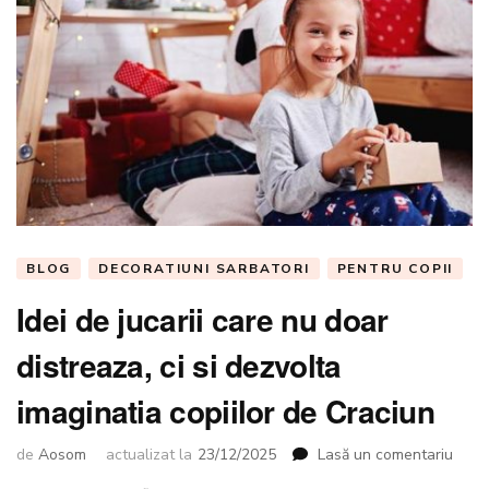
BLOG
DECORATIUNI SARBATORI
PENTRU COPII
Idei de jucarii care nu doar
distreaza, ci si dezvolta
imaginatia copiilor de Craciun
la
de
Aosom
actualizat la
23/12/2025
Lasă un comentariu
Idei