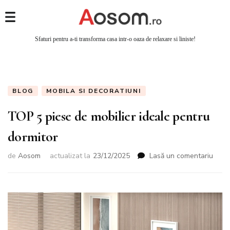
Sfaturi pentru a-ti transforma casa intr-o oaza de relaxare si liniste!
BLOG
MOBILA SI DECORATIUNI
TOP 5 piese de mobilier ideale pentru
dormitor
de
Aosom
actualizat la
23/12/2025
Lasă un comentariu
la
TOP
5
pies
de
mobil
ideal