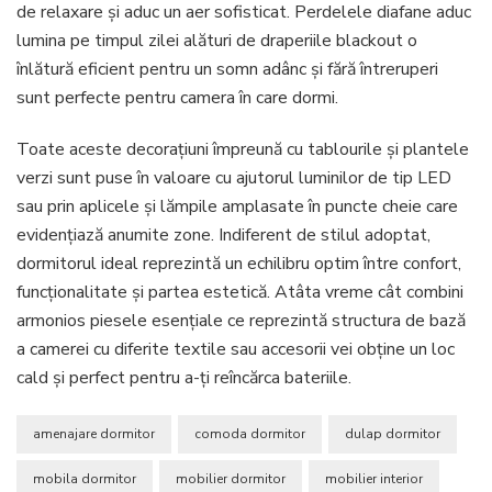
de relaxare și aduc un aer sofisticat. Perdelele diafane aduc
lumina pe timpul zilei alături de draperiile blackout o
înlătură eficient pentru un somn adânc și fără întreruperi
sunt perfecte pentru camera în care dormi.
Toate aceste decorațiuni împreună cu tablourile și plantele
verzi sunt puse în valoare cu ajutorul luminilor de tip LED
sau prin aplicele și lămpile amplasate în puncte cheie care
evidențiază anumite zone. Indiferent de stilul adoptat,
dormitorul ideal reprezintă un echilibru optim între confort,
funcționalitate și partea estetică. Atâta vreme cât combini
armonios piesele esențiale ce reprezintă structura de bază
a camerei cu diferite textile sau accesorii vei obține un loc
cald și perfect pentru a-ți reîncărca bateriile.
amenajare dormitor
comoda dormitor
dulap dormitor
mobila dormitor
mobilier dormitor
mobilier interior