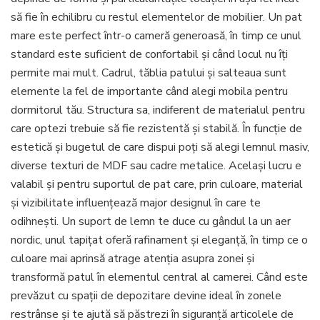
să fie în echilibru cu restul elementelor de mobilier. Un pat
mare este perfect într-o cameră generoasă, în timp ce unul
standard este suficient de confortabil și când locul nu îți
permite mai mult. Cadrul, tăblia patului și salteaua sunt
elemente la fel de importante când alegi mobila pentru
dormitorul tău. Structura sa, indiferent de materialul pentru
care optezi trebuie să fie rezistentă și stabilă. În funcție de
estetică și bugetul de care dispui poți să alegi lemnul masiv,
diverse texturi de MDF sau cadre metalice. Același lucru e
valabil și pentru suportul de pat care, prin culoare, material
și vizibilitate influențează major designul în care te
odihnești. Un suport de lemn te duce cu gândul la un aer
nordic, unul tapițat oferă rafinament și eleganță, în timp ce o
culoare mai aprinsă atrage atenția asupra zonei și
transformă patul în elementul central al camerei. Când este
prevăzut cu spații de depozitare devine ideal în zonele
restrânse și te ajută să păstrezi în siguranță articolele de