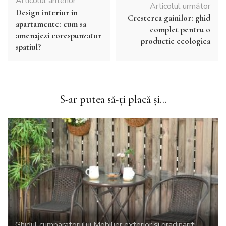
Articolul anterior
în
Articolul următor
Design interior in
articole
Cresterea gainilor: ghid
apartamente: cum sa
complet pentru o
amenajezi corespunzator
productie ecologica
spatiul?
S-ar putea să-ți placă și...
Ghidul cumparatorului
Mobilier exterior si gradinarit