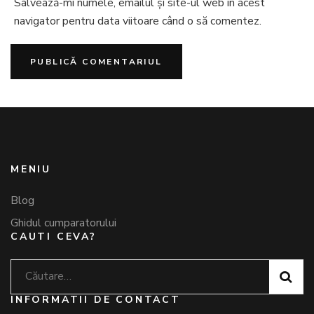
Salvează-mi numele, emailul și site-ul web în acest
navigator pentru data viitoare când o să comentez.
MENIU
Blog
Ghidul cumparatorului
CAUTI CEVA?
Caută
după:
INFORMATII DE CONTACT