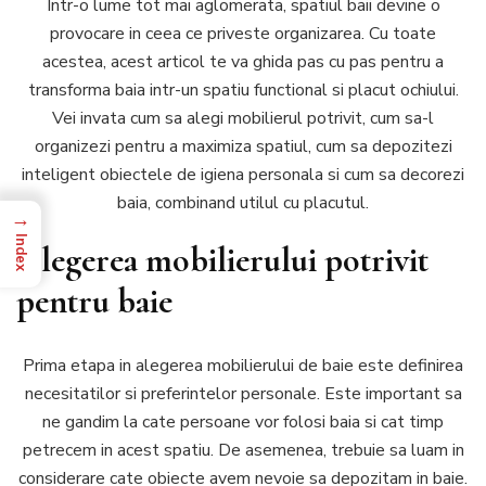
Intr-o lume tot mai aglomerata, spatiul baii devine o
pract
provocare in ceea ce priveste organizarea. Cu toate
de
acestea, acest articol te va ghida pas cu pas pentru a
organ
transforma baia intr-un spatiu functional si placut ochiului.
a
mobil
Vei invata cum sa alegi mobilierul potrivit, cum sa-l
si
organizezi pentru a maximiza spatiul, cum sa depozitezi
obiec
inteligent obiectele de igiena personala si cum sa decorezi
din
baia, combinand utilul cu placutul.
baie
→
Index
Alegerea mobilierului potrivit
pentru baie
Prima etapa in alegerea mobilierului de baie este definirea
necesitatilor si preferintelor personale. Este important sa
ne gandim la cate persoane vor folosi baia si cat timp
petrecem in acest spatiu. De asemenea, trebuie sa luam in
considerare cate obiecte avem nevoie sa depozitam in baie.