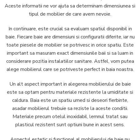
Aceste informatii ne vor ajuta sa determinam dimensiunea si
tipul de mobilier de care avem nevoie.
In continuare, este crucial sa evaluam spatiul disponibil in
baie. Fiecare baie are dimensiuni si configuratii diferite, iar nu
toate piesele de mobilier se potrivesc in orice spatiu. Este
important sa masuram exact dimensiunile baii si sa luam in
considerare pozitia instalatiilor sanitare. Astfel, vom putea
alege mobilierul care se potriveste perfect in baia noastra.
Un alt aspect important in alegerea mobilierului de baie
este sa optam pentru materiale rezistente la umiditate si
caldura. Baia este un spatiu umed si deseori fierbinte,
asadar mobilierul trebuie sa reziste la aceste conditii.
Materiale precum otelul inoxidabil, lemnul tratat sau
plasticul rezistent sunt optiuni bune in acest sens.
Aspectul estetic si functional al mobilierului de baie nu