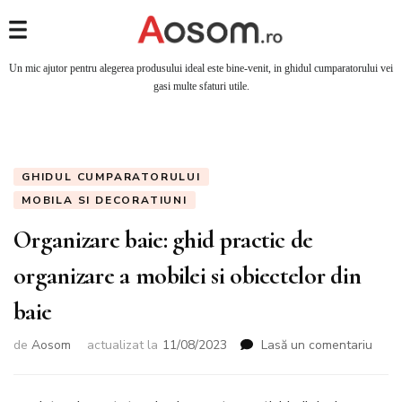
Un mic ajutor pentru alegerea produsului ideal este bine-venit, in ghidul cumparatorului vei
gasi multe sfaturi utile.
GHIDUL CUMPARATORULUI
MOBILA SI DECORATIUNI
Organizare baie: ghid practic de
organizare a mobilei si obiectelor din
baie
la
de
Aosom
actualizat la
11/08/2023
Lasă un comentariu
Orga
baie:
ghid