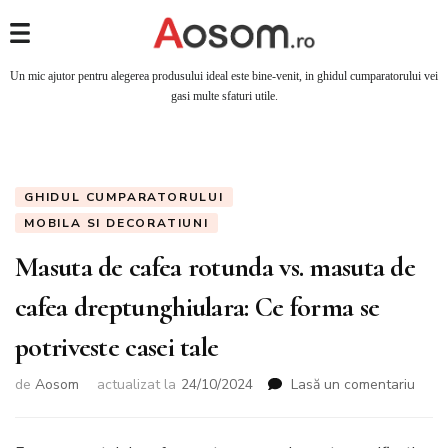
Un mic ajutor pentru alegerea produsului ideal este bine-venit, in ghidul cumparatorului vei
gasi multe sfaturi utile.
GHIDUL CUMPARATORULUI
MOBILA SI DECORATIUNI
Masuta de cafea rotunda vs. masuta de
cafea dreptunghiulara: Ce forma se
potriveste casei tale
de
Aosom
actualizat la
24/10/2024
Lasă un comentariu
la
Masu
de
cafe