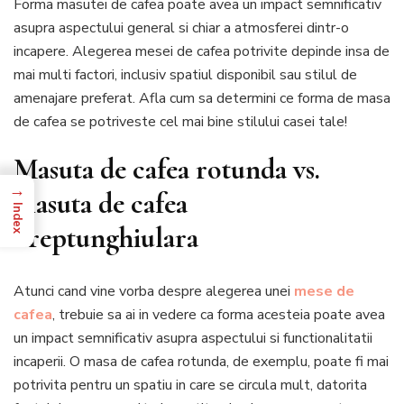
Forma masutei de cafea poate avea un impact semnificativ
rotu
asupra aspectului general si chiar a atmosferei dintr-o
vs.
incapere. Alegerea mesei de cafea potrivite depinde insa de
masu
mai multi factori, inclusiv spatiul disponibil sau stilul de
de
cafe
amenajare preferat. Afla cum sa determini ce forma de masa
drept
de cafea se potriveste cel mai bine stilului casei tale!
Ce
form
Masuta de cafea rotunda vs.
se
→
potri
masuta de cafea
casei
Index
tale
dreptunghiulara
Atunci cand vine vorba despre alegerea unei
mese de
cafea
, trebuie sa ai in vedere ca forma acesteia poate avea
un impact semnificativ asupra aspectului si functionalitatii
incaperii. O masa de cafea rotunda, de exemplu, poate fi mai
potrivita pentru un spatiu in care se circula mult, datorita