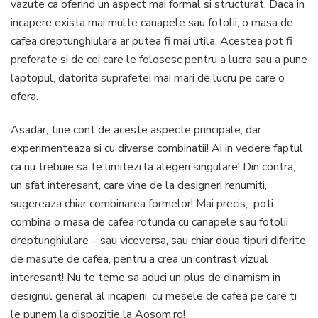
vazute ca oferind un aspect mai formal si structurat. Daca in
incapere exista mai multe canapele sau fotolii, o masa de
cafea dreptunghiulara ar putea fi mai utila. Acestea pot fi
preferate si de cei care le folosesc pentru a lucra sau a pune
laptopul, datorita suprafetei mai mari de lucru pe care o
ofera.
Asadar, tine cont de aceste aspecte principale, dar
experimenteaza si cu diverse combinatii! Ai in vedere faptul
ca nu trebuie sa te limitezi la alegeri singulare! Din contra,
un sfat interesant, care vine de la designeri renumiti,
sugereaza chiar combinarea formelor! Mai precis, poti
combina o masa de cafea rotunda cu canapele sau fotolii
dreptunghiulare – sau viceversa, sau chiar doua tipuri diferite
de masute de cafea, pentru a crea un contrast vizual
interesant! Nu te teme sa aduci un plus de dinamism in
designul general al incaperii, cu mesele de cafea pe care ti
le punem la dispozitie la Aosom.ro!