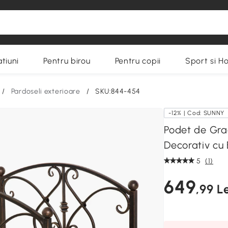
tiuni
Pentru birou
Pentru copii
Sport si H
/
Pardoseli exterioare
/
SKU:844-454
-12% | Cod: SUNNY
Podet de Gra
Decorativ cu
5
(1)
649
,99 Le