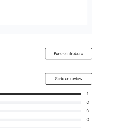
Pune o intrebare
Scrie un review
1
0
0
0