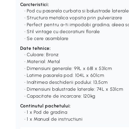
Carcteristici:
• Pod cu pasarela curbata si balustrade laterale
• Structura metalica vopsita prin pulverizare
• Perfect pentru a-ti impodobi gradina, aleea sa
• Stil vintage cu decoratiuni florale
• Se cere asamblare
Date tehnice:
• Culoare: Bronz
• Material: Metal
• Dimensiuni generale: 99L x 68l x 53lcm
• Latime pasarela pod: 104L x 60lcm
• Inaltimea deschiderii podului: 13,5cm
• Dimensiuni balustrade laterale: 74L x 53lcm
• Capacitate de incarcare: 120kg
Continutul pachetului:
• 1 x Pod de gradina
• 1 x Manual de instructiuni