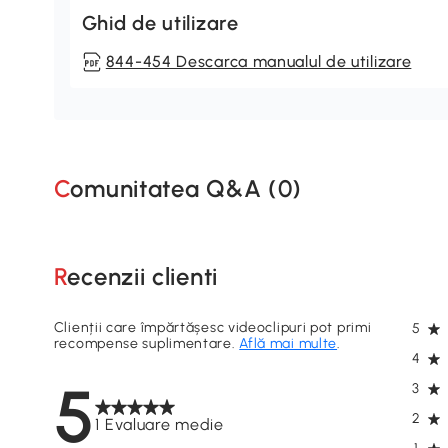
Ghid de utilizare
844-454 Descarca manualul de utilizare
Comunitatea Q&A (
0
)
Recenzii clienti
Clienții care împărtășesc videoclipuri pot primi
5
recompense suplimentare.
Află mai multe
.
4
5
3
2
1 Evaluare medie