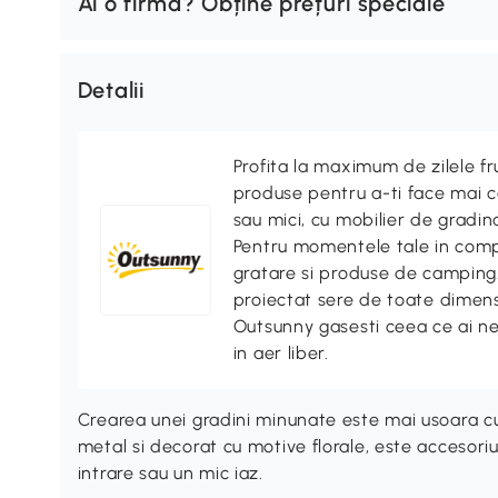
Ai o firmă? Obține prețuri speciale
Detalii
Profita la maximum de zilele f
produse pentru a-ti face mai co
sau mici, cu mobilier de gradina
Pentru momentele tale in compa
gratare si produse de camping. 
proiectat sere de toate dimensi
Outsunny gasesti ceea ce ai n
in aer liber.
Crearea unei gradini minunate este mai usoara c
metal si decorat cu motive florale, este accesori
intrare sau un mic iaz.