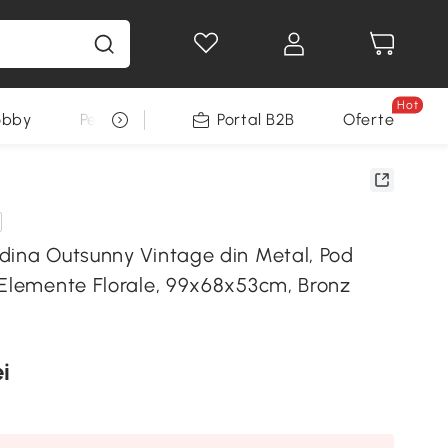
Hot
obby
Pentru animale
Portal B2B
Decoratiuni Sarbatori
Oferte
dina Outsunny Vintage din Metal, Pod
 Elemente Florale, 99x68x53cm, Bronz
i