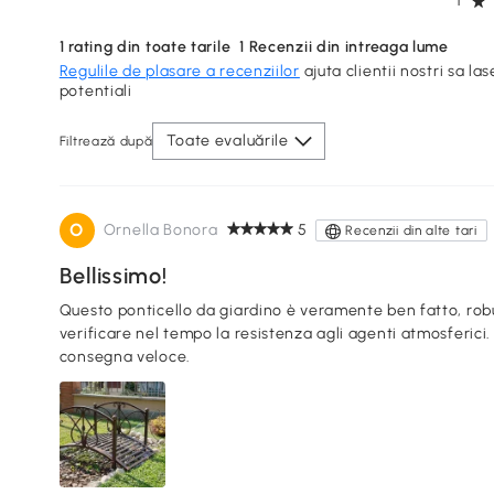
1
1
rating din toate tarile
1
Recenzii din intreaga lume
Regulile de plasare a recenziilor
ajuta clientii nostri sa las
potentiali
Toate evaluările
Filtrează după
O
Ornella Bonora
5
Recenzii din alte tari
Bellissimo!
Questo ponticello da giardino è veramente ben fatto, robus
verificare nel tempo la resistenza agli agenti atmosferici. Apprezzabile la spedizione gratuita e l
consegna veloce.