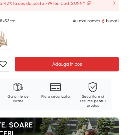
ia -12% la coș de peste 799 lei. Cod: SUNNY
6
68x53cm
Au mai ramas
bucati
Adaugă în coș
Garanție de
Plata securizata
Securitate și
livrare
resurse pentru
produs