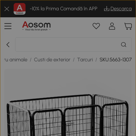
-10% la Prima Comandă în APP
Descarca
ntru animale
/
Custi de exterior
/
Tarcuri
/
SKU:5663-1307