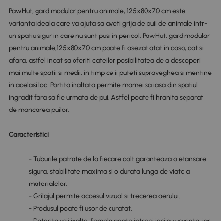
PawHut, gard modular pentru animale, 125x80x70 cm este
varianta ideala care va ajuta sa aveti grija de puii de animale intr-
un spatiu sigur in care nu sunt pusi in pericol. PawHut, gard modular
pentru animale,125x80x70 cm poate fi asezat atat in casa, cat si
afara, astfel incat sa oferiti cateilor posibilitatea de a descoperi
mai multe spatii si medii, in timp ce ii puteti supraveghea si mentine
in acelasi loc. Portita inaltata permite mamei sa iasa din spatiul
ingradit fara sa fie urmata de pui. Astfel poate fi hranita separat
de mancarea puilor.
Caracteristici
- Tuburile patrate de la fiecare colt garanteaza o etansare
sigura, stabilitate maxima si o durata lunga de viata a
materialelor.
- Grilajul permite accesul vizual si trecerea aerului.
- Produsul poate fi usor de curatat.
- Datorita usii inalte, femela poate intra si iesi cu usurinta, iar