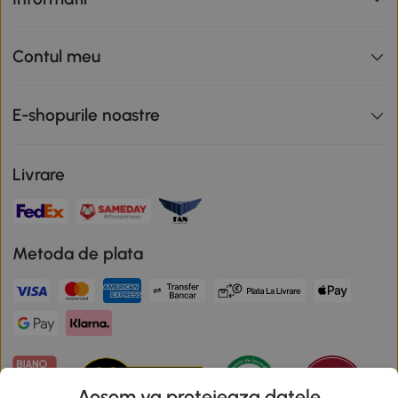
Contul meu
E-shopurile noastre
Livrare
Metoda de plata
Aosom va protejeaza datele