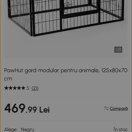
1
/
8
PawHut gard modular pentru animale, 125x80x70
cm
5
(21)
469
,99 Lei
Compară
Alege:
Negru
În stoc