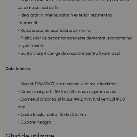
cateii nu pot iesi astfel.
- Ideal atat in interior, cat si in exterior, rezistent la
intemperii.
- Rapid si usor de asamblat si demontat.
- Pliabil, usor de depozitat cand este demontat, economisind
si spatiu astfel .
- Sunt incluse 4 carlige de ancorare pentru fixare la sol
Date tehnice
- Masuri: 125x80x70 cm (lungime x latime x inaltime)
- Dimensiuni gard: L50.5 x L52cm, cu asigurare dubla
- Diametrul orizontal al firului: Φ4,2 mm, firul vertical Φ3,0
mm
- Cadru tubular patrat 15x15x0,8 mm
- Culoare: neagra
Ghid de utilizare