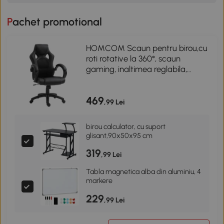
Pachet promotional
HOMCOM Scaun pentru birou,cu
roti rotative la 360°, scaun
gaming, inaltimea reglabila,
Negru
469
,99 Lei
birou calculator, cu suport
glisant,90x50x95 cm
319
,99 Lei
Tabla magnetica alba din aluminiu, 4
markere
229
,99 Lei