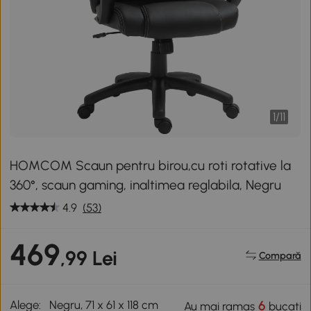
1
/
11
HOMCOM Scaun pentru birou,cu roti rotative la
360°, scaun gaming, inaltimea reglabila, Negru
4.9
(53)
469
,99 Lei
Compară
Alege:
Negru, 71 x 61 x 118 cm
6
Au mai ramas
bucati