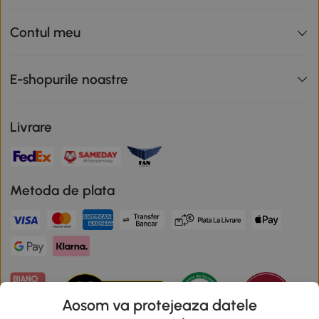
Contul meu
E-shopurile noastre
Livrare
Metoda de plata
Aosom va protejeaza datele