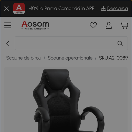
-10% la Prima Comandă în APP
Descarca
/
Scaune de birou
/
Scaune operationale
/
SKU:A2-0089