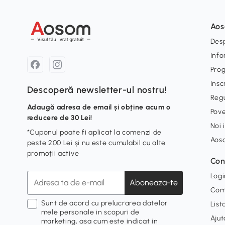
Ao
Desp
Info
Pro
Insc
Descoperă newsletter-ul nostru!
Reg
Adaugă adresa de email și obține acum o
Pove
reducere de 30 Lei!
Noi 
*Cuponul poate fi aplicat la comenzi de
Aos
peste 200 Lei și nu este cumulabil cu alte
promoții active
Con
Logi
Aboneaza-te
Com
Sunt de acord cu prelucrarea datelor
List
mele personale in scopuri de
Ajut
marketing, asa cum este indicat in