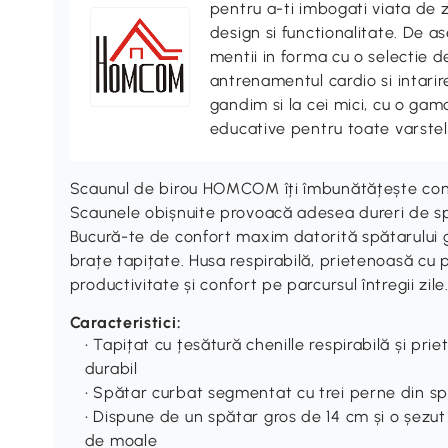
pentru a-ti imbogati viata de z
design si functionalitate. De
mentii in forma cu o selectie 
antrenamentul cardio si intari
gandim si la cei mici, cu o gama
educative pentru toate varstel
Scaunul de birou HOMCOM îți îmbunătățește confo
Scaunele obișnuite provoacă adesea dureri de spa
Bucură-te de confort maxim datorită spătarului 
brațe tapițate. Husa respirabilă, prietenoasă cu p
productivitate și confort pe parcursul întregii zile
Caracteristici:
• Tapițat cu țesătură chenille respirabilă și pr
durabil
• Spătar curbat segmentat cu trei perne din sp
• Dispune de un spătar gros de 14 cm și o șezu
de moale