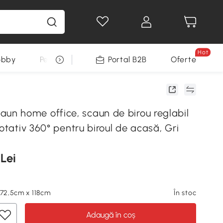
Hot
obby
Pentru animale
Portal B2B
Decoratiuni Sarbatori
Oferte
 home office, scaun de birou reglabil
rotativ 360° pentru biroul de acasă, Gri
 Lei
 72,5cm x 118cm
În stoc
Adaugă în coș