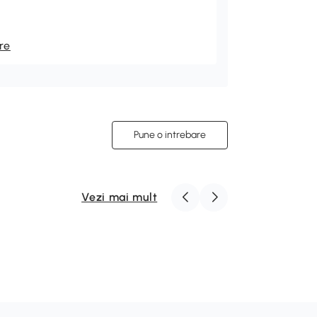
re
Pune o intrebare
Vezi mai mult