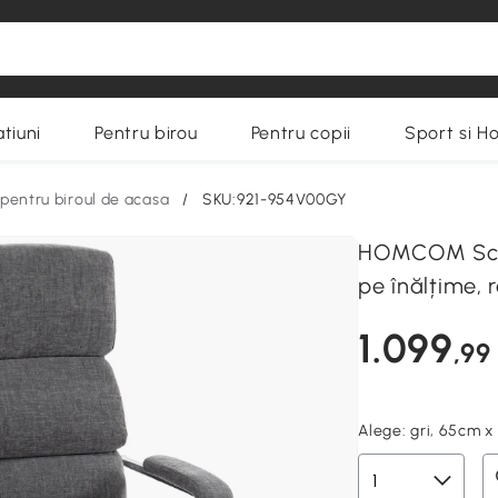
tiuni
Pentru birou
Pentru copii
Sport si H
pentru biroul de acasa
/
SKU:921-954V00GY
HOMCOM Scaun
pe înălțime, 
1.099
,99
Alege:
gri, 65cm x