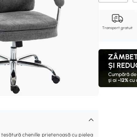
Transport gratuit
u țesătură chenille prietenoasă cu pielea