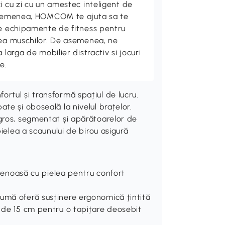
i cu zi cu un amestec inteligent de
 asemenea, HOMCOM te ajuta sa te
de echipamente de fitness pentru
rea muschilor. De asemenea, ne
 larga de mobilier distractiv si jocuri
e.
rtul și transformă spațiul de lucru.
te și oboseală la nivelul brațelor.
gros, segmentat și apărătoarelor de
ielea a scaunului de birou asigură
.
ietenoasă cu pielea pentru confort
umă oferă susținere ergonomică țintită
t de 15 cm pentru o tapițare deosebit