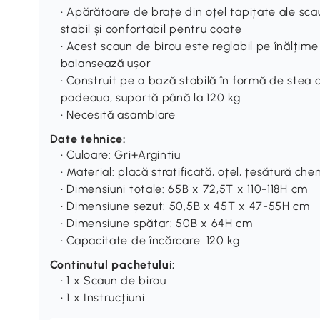
• Apărătoare de brațe din oțel tapițate ale sc
stabil și confortabil pentru coate
• Acest scaun de birou este reglabil pe înălțim
balansează ușor
• Construit pe o bază stabilă în formă de stea d
podeaua, suportă până la 120 kg
• Necesită asamblare
Date tehnice:
• Culoare: Gri+Argintiu
• Material: placă stratificată, oțel, țesătură che
• Dimensiuni totale: 65B x 72,5T x 110-118H cm
• Dimensiune șezut: 50,5B x 45T x 47-55H cm
• Dimensiune spătar: 50B x 64H cm
• Capacitate de încărcare: 120 kg
Continutul pachetului:
• 1 x Scaun de birou
• 1 x Instrucțiuni