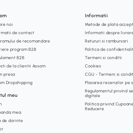
som
Informatii
re noi
Metode de plata accep
rmatii de contact
Informatii despre livrar
gramului de recomandare
Retururi si rambursari
riere program B2B
Politica de confidential
ulament B2B
Termeni si conditii
sti de la clientii Aosom
Cookies
in presa
CGU - Termeni si condit
om Dropshipping
Plasarea recenzilor pe s
Regulamentul privind ser
tul meu
digitale
n
Politica privind Cupoan
Reducere
anda mea
a de dorinte
or