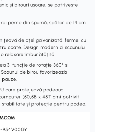
snic și birouri ușoare, se potrivește
rei perne din spumă, spătar de 14 cm
n țeavă de oțel galvanizată, ferme, cu
entru coate. Design modern al scaunului
u o relaxare îmbunătățită.
sa 3, funcție de rotație 360° și
 Scaunul de birou favorizează
n pauze.
ți PU care protejează podeaua,
 computer (50,5B x 45T cm) potrivit
stabilitate și protecție pentru podea.
OMCOM
1-954V00GY