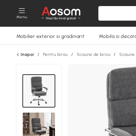
Meniu
Mobilier exterior si gradinarit
Mobila si decora
Inapoi
/
Pentru birou
/
Scaune de birou
/
Scaune 