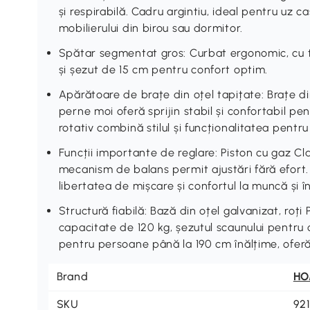
și respirabilă. Cadru argintiu, ideal pentru uz ca
mobilierului din birou sau dormitor.
Spătar segmentat gros: Curbat ergonomic, cu t
și șezut de 15 cm pentru confort optim.
Apărătoare de brațe din oțel tapițate: Brațe di
perne moi oferă sprijin stabil și confortabil p
rotativ combină stilul și funcționalitatea pentr
Funcții importante de reglare: Piston cu gaz Cla
mecanism de balans permit ajustări fără efort.
libertatea de mișcare și confortul la muncă și î
Structură fiabilă: Bază din oțel galvanizat, ro
capacitate de 120 kg, șezutul scaunului pentru
pentru persoane până la 190 cm înălțime, oferă 
Brand
H
SKU
92