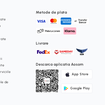
Metode de plata
tate
e
itate
Livrare
ii
Descarca aplicatia Aosom
ite
viciile
App Store
ele de
Google Play