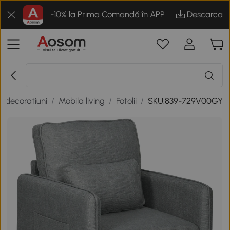
-10% la Prima Comandă în APP
Descarca
i decoratiuni
/
Mobila living
/
Fotolii
/
SKU:839-729V00GY