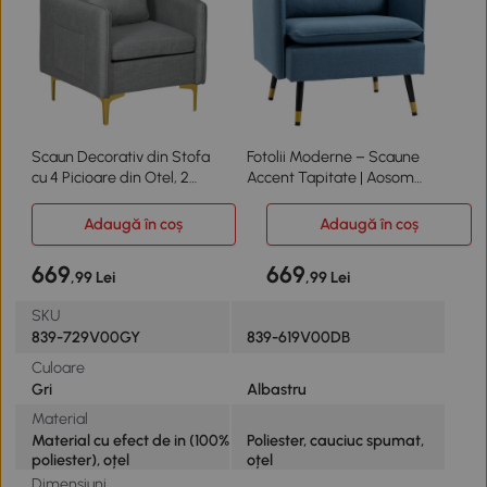
Scaun Decorativ din Stofa
Fotolii Moderne – Scaune
cu 4 Picioare din Otel, 2
Accent Tapitate | Aosom
Buzunare Laterale
Romania
Adaugă în coș
Adaugă în coș
669
669
,99 Lei
,99 Lei
SKU
839-729V00GY
839-619V00DB
Culoare
Gri
Albastru
Material
Material cu efect de in (100%
Poliester, cauciuc spumat,
poliester), oțel
oțel
Dimensiuni