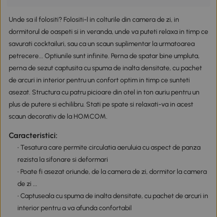
Unde sa il folositi? Folositi-l in colturile din camera de zi, in
dormitorul de oaspeti si in veranda, unde va puteti relaxa in timp ce
savurati cocktailuri, sau ca un scaun suplimentar la urmatoarea
petrecere... Optiunile sunt infinite. Perna de spatar bine umpluta,
perna de sezut captusita cu spuma de inalta densitate, cu pachet
de arcuri in interior pentru un confort optim in timp ce sunteti
asezat. Structura cu patru picioare din otel in ton auriu pentru un
plus de putere si echilibru. Stati pe spate si relaxati-va in acest
scaun decorativ de la HOMCOM.
Caracteristici:
• Tesatura care permite circulatia aeruluia cu aspect de panza
rezista la sifonare si deformari
• Poate fi asezat oriunde, de la camera de zi, dormitor la camera
de zi ...
• Captuseala cu spuma de inalta densitate, cu pachet de arcuri in
interior pentru a va afunda confortabil