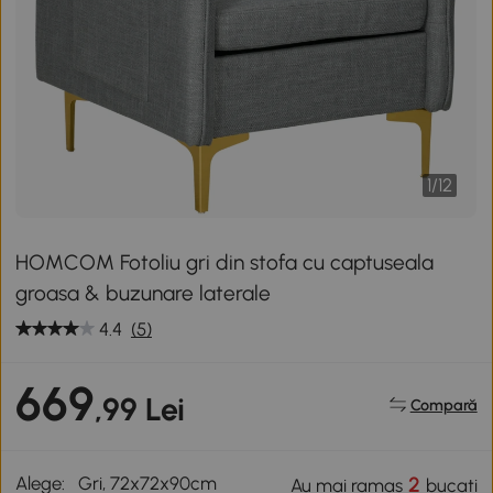
1
/
12
HOMCOM Fotoliu gri din stofa cu captuseala
groasa & buzunare laterale
4.4
(5)
669
,99 Lei
Compară
Alege:
Gri, 72x72x90cm
2
Au mai ramas
bucati