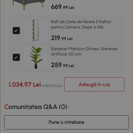
669
,99 Lei
Raft de Carte de Perete 5 Rafturi
pentru Camera, Stejar si Alb
219
,99 Lei
Bananier Planta in Ghiveci, Bananier
Artificial, 150 cm
259
,99 Lei
1.034,97 Lei
Adaugă în coș
1.149,97 Lei
Comunitatea Q&A (
0
)
Pune o intrebare