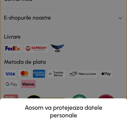
E-shopurile noastre
Livrare
Metoda de plata
Aosom va protejeaza datele
personale