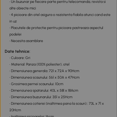
• Un buzunar pe fiecare parte pentru telecomanda, revista si
alte obiecte mici
• 4 picioare din otel asigura o rezistenta fiabila atunci cand este
in uz
• Placutele de protectie pentru picioare pastreaza aspectul
podelei
• Necesita asamblare
Date tehnice:
• Culoare: Gri
• Material: Panza (100% poliester), otel
• Dimensiunea generala: 72l x 72A x 90Hcm
• Dimensiunea scaunului: 56l x 50A x 47Hcm
• Grosimea pernei scaunului: 10cm
• Dimensiunea spatarului: 40L x 58l x 18Acm
• Dimensiunea buzunarului: 35l x 25Hcm
• Dimensiunea cotierei (inaltimea pana la scaun):: 73L x 7l x
20Hcm
• Inaltimea picioarelor: 16cm