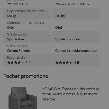
72x72x90cm
72cm x 70cm x 80cm
Capacitatea de greutate
120 kg
120 kg
Material pentru picioare
Otel
Otel
Stil de spatar
Spate liber
Spate cu ciucuri
Stil cu coriere
Cotiere Patrate
Cotiere la nivelul spatarului
Recenzii clienti
4.4
4.8
Pachet promotional
HOMCOM Fotoliu gri din stofa cu
captuseala groasa & buzunare
laterale