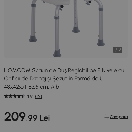
1
/
12
HOMCOM Scaun de Duș Reglabil pe 8 Nivele cu
Orificii de Drenaj și Șezut în Formă de U,
48x42x71-83,5 cm, Alb
4.9
(15)
209
,99 Lei
Compară