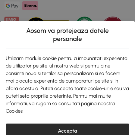
Aosom va protejeaza datele
personale
Descarca aplicatia Aosom
Utilizam module cookie pentru a imbunatati experienta
de utilizator pe site-ul nostru web si pentru a ne
Google Play
consimti noua si tertilor sa personalizam si sa facem
mai placuta experienta de cumparaturi pe site si in
afara acestuia. Puteti accepta toate cookie-urile sau va
puteti seta propriile preferinte. Pentru mai multe
+40 312294730
clienti@aosom.ro
informatii, va rugam sa consultati pagina noastra
Romania, Bucureşti Sectorul 2, Str. Barbu Paris Mumuleanu, Nr. 30-
Cookies
.
32, Spatiul E2-1, Etaj 2
© 2020-2026 AOSOM Romania SRL
CUI: 49266464
Accepta
COD CAEN: 4755