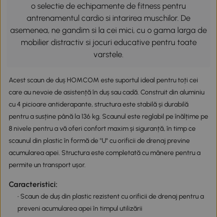
o selectie de echipamente de fitness pentru
antrenamentul cardio si intarirea muschilor. De
asemenea, ne gandim si la cei mici, cu o gama larga de
mobilier distractiv si jocuri educative pentru toate
varstele.
Acest scaun de duș HOMCOM este suportul ideal pentru toți cei
care au nevoie de asistență în duș sau cadă. Construit din aluminiu
cu 4 picioare antiderapante, structura este stabilă și durabilă
pentru a susține până la 136 kg. Scaunul este reglabil pe înălțime pe
8 nivele pentru a vă oferi confort maxim și siguranță, în timp ce
scaunul din plastic în formă de "U" cu orificii de drenaj previne
acumularea apei. Structura este completată cu mânere pentru a
permite un transport ușor.
Caracteristici:
• Scaun de duș din plastic rezistent cu orificii de drenaj pentru a
preveni acumularea apei în timpul utilizării