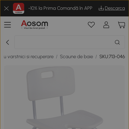
-10% la Prima Comandă în APP
Descarca
tru varstnici si recuperare
/
Scaune de baie
/
SKU:713-046