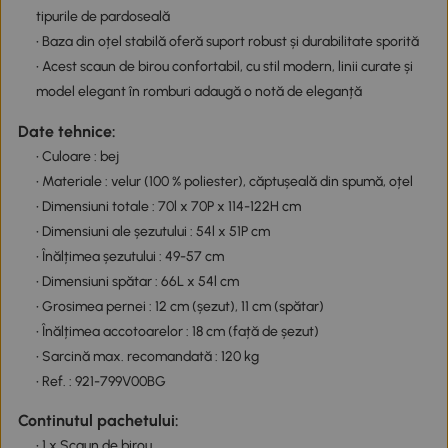
tipurile de pardoseală
• Baza din oțel stabilă oferă suport robust și durabilitate sporită
• Acest scaun de birou confortabil, cu stil modern, linii curate și
model elegant în romburi adaugă o notă de eleganță
Date tehnice:
• Culoare : bej
• Materiale : velur (100 % poliester), căptușeală din spumă, oțel
• Dimensiuni totale : 70l x 70P x 114-122H cm
• Dimensiuni ale șezutului : 54l x 51P cm
• Înălțimea șezutului : 49-57 cm
• Dimensiuni spătar : 66L x 54l cm
• Grosimea pernei : 12 cm (șezut), 11 cm (spătar)
• Înălțimea accotoarelor : 18 cm (față de șezut)
• Sarcină max. recomandată : 120 kg
• Ref. : 921-799V00BG
Continutul pachetului:
• 1 x Scaun de birou