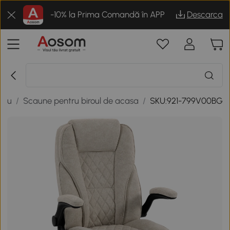
-10% la Prima Comandă în APP
Descarca
rou
/
Scaune pentru biroul de acasa
/
SKU:921-799V00BG