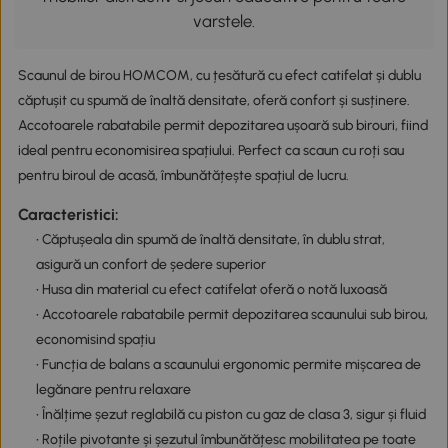
varstele.
Scaunul de birou HOMCOM, cu țesătură cu efect catifelat și dublu
căptușit cu spumă de înaltă densitate, oferă confort și susținere.
Accotoarele rabatabile permit depozitarea ușoară sub birouri, fiind
ideal pentru economisirea spațiului. Perfect ca scaun cu roți sau
pentru biroul de acasă, îmbunătățește spațiul de lucru.
Caracteristici:
• Căptușeala din spumă de înaltă densitate, în dublu strat,
asigură un confort de ședere superior
• Husa din material cu efect catifelat oferă o notă luxoasă
• Accotoarele rabatabile permit depozitarea scaunului sub birou,
economisind spațiu
• Funcția de balans a scaunului ergonomic permite mișcarea de
legănare pentru relaxare
• Înălțime șezut reglabilă cu piston cu gaz de clasa 3, sigur și fluid
• Roțile pivotante și șezutul îmbunătățesc mobilitatea pe toate