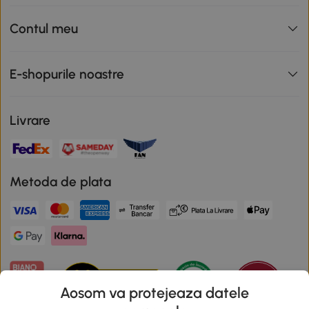
Contul meu
E-shopurile noastre
Livrare
Metoda de plata
Aosom va protejeaza datele